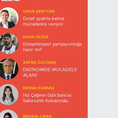
ONUR ŞENTÜRK
Esnaf ayakta kalma
mücadelesi veriyor
KAAN SEZER
Eskişehirspor şampiyonluğa
hazır mı?
ZAFER ÖZCIVAN
EKONOMİDE MÜCADELE
ALANI
BERNA KURNAZ
Hız Çağının Gizli Sancısı:
Sabırsızlık Kıskacında
Zihinlerimiz
BEDIHA ÇINAR