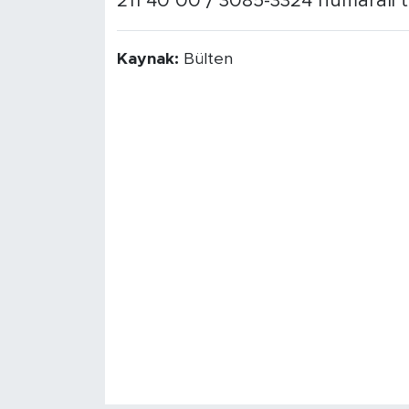
211 40 00 / 3085-3324 numaralı te
Kaynak:
Bülten