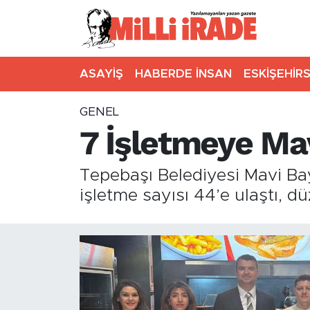
ASAYİŞ
HABERDE İNSAN
ESKİŞEHİR
GENEL
7 İşletmeye Mav
Tepebaşı Belediyesi Mavi Bay
işletme sayısı 44’e ulaştı, d