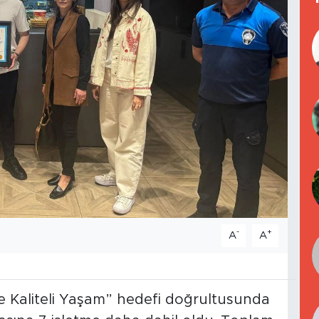
-
+
A
A
ve Kaliteli Yaşam” hedefi doğrultusunda