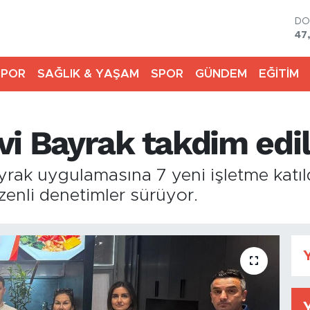
DO
47
E
55
SPOR
SAĞLIK & YAŞAM
SPOR
GÜNDEM
EĞİTİM
ST
64
GR
65
i Bayrak takdim edil
Bİ
13
BI
rak uygulamasına 7 yeni işletme katıld
64
üzenli denetimler sürüyor.
Y