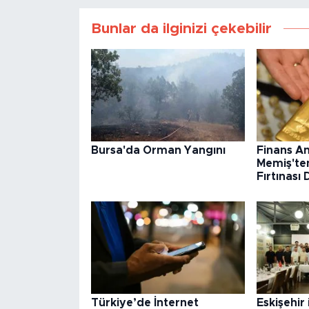
Bunlar da ilginizi çekebilir
Bursa'da Orman Yangını
Finans An
Memiş'ten
Fırtınası
Türkiye’de İnternet
Eskişehir 