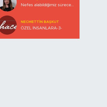
Nefes alabildiğimiz sürece…
NECMETTIN BAŞKUT
ÖZEL İNSANLARA-3-