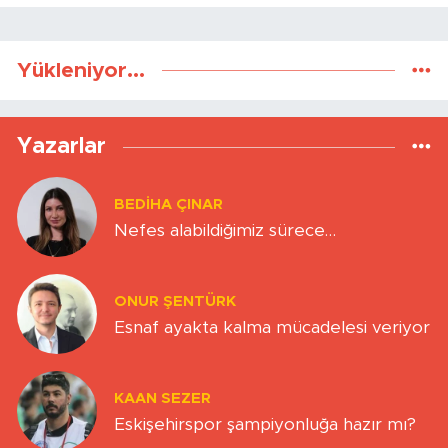
Yükleniyor...
Yazarlar
BEDIHA ÇINAR
Nefes alabildiğimiz sürece…
ONUR ŞENTÜRK
Esnaf ayakta kalma mücadelesi veriyor
KAAN SEZER
Eskişehirspor şampiyonluğa hazır mı?