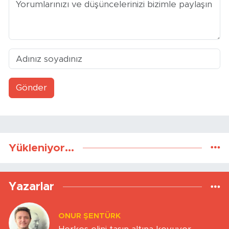
Gönder
Yükleniyor...
Yazarlar
ONUR ŞENTÜRK