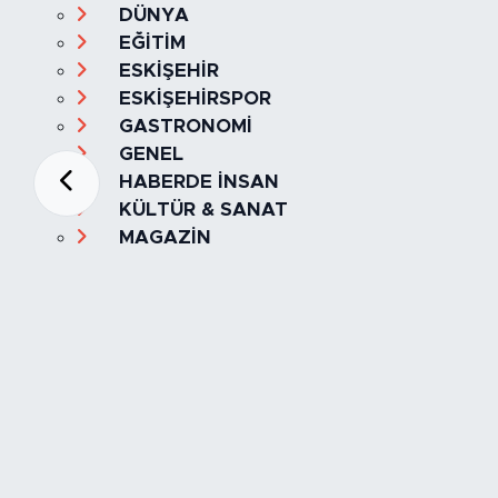
DÜNYA
EĞİTİM
ESKİŞEHİR
ESKİŞEHİRSPOR
GASTRONOMİ
GENEL
HABERDE İNSAN
KÜLTÜR & SANAT
MAGAZİN
MANŞET
OLAY
SPOR
TÜRKİYE
Foto Galeri
Video
Yazarlar
Röportaj
Biyografi