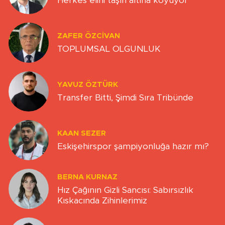
Herkes elini taşın altına koyuyor
ZAFER ÖZCIVAN
TOPLUMSAL OLGUNLUK
YAVUZ ÖZTÜRK
Transfer Bitti, Şimdi Sıra Tribünde
KAAN SEZER
Eskişehirspor şampiyonluğa hazır mı?
BERNA KURNAZ
Hız Çağının Gizli Sancısı: Sabırsızlık
Kıskacında Zihinlerimiz