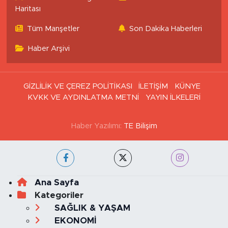
İstanbul Trafik Yoğunluk
Puan Durumu ve Fikstür
Haritası
Tüm Manşetler
Son Dakika Haberleri
Haber Arşivi
GİZLİLİK VE ÇEREZ POLİTİKASI
İLETİŞİM
KÜNYE
KVKK VE AYDINLATMA METNİ
YAYIN İLKELERİ
Haber Yazılımı:
TE Bilişim
Ana Sayfa
Kategoriler
SAĞLIK & YAŞAM