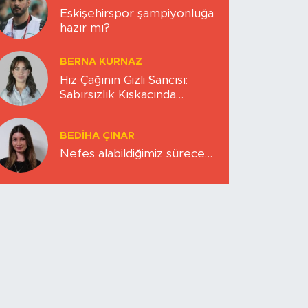
Eskişehirspor şampiyonluğa
hazır mı?
BERNA KURNAZ
Hız Çağının Gizli Sancısı:
Sabırsızlık Kıskacında
Zihinlerimiz
BEDIHA ÇINAR
Nefes alabildiğimiz sürece…