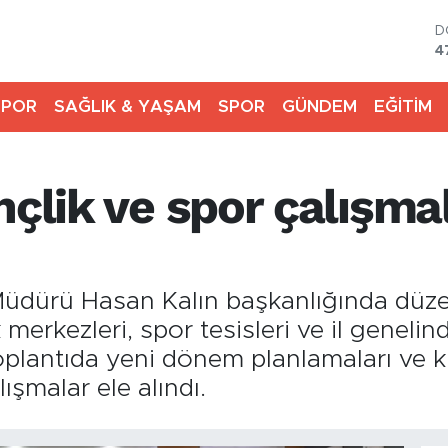
D
4
E
5
SPOR
SAĞLIK & YAŞAM
SPOR
GÜNDEM
EĞİTİM
S
6
G
6
nçlik ve spor çalışm
B
1
B
6
l Müdürü Hasan Kalın başkanlığında dü
 merkezleri, spor tesisleri ve il genelin
. Toplantıda yeni dönem planlamaları v
ışmalar ele alındı.