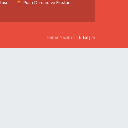
tası
Puan Durumu ve Fikstür
Haber Yazılımı:
TE Bilişim