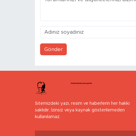
Gönder
Sitemizdeki yazı, resim ve haberlerin her hakkı
saklıdır. İzinsiz veya kaynak gösterilemeden
kullanılamaz.