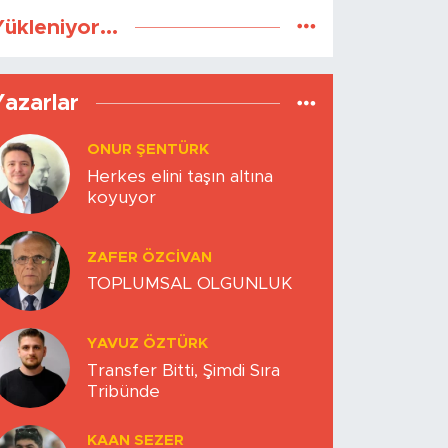
ükleniyor...
Yazarlar
ONUR ŞENTÜRK
Herkes elini taşın altına
koyuyor
ZAFER ÖZCIVAN
TOPLUMSAL OLGUNLUK
YAVUZ ÖZTÜRK
Transfer Bitti, Şimdi Sıra
Tribünde
KAAN SEZER