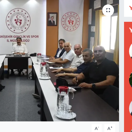
Y
-
+
A
A