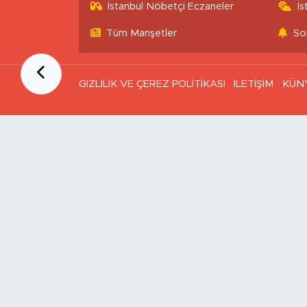
İstanbul Nöbetçi Eczaneler
İ
Tüm Manşetler
So
GİZLİLİK VE ÇEREZ POLİTİKASI
İLETİŞİM
KÜN
Ana Sayfa
Kategoriler
SAĞLIK & YAŞAM
EKONOMİ
GÜNDEM
TEKNOLOJİ
ASAYİŞ
ASTROLOJİ