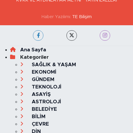
KVKK VE AYDINLATMA METNİ
YAYIN İLKELERİ
Haber Yazılımı:
TE Bilişim
Ana Sayfa
Kategoriler
SAĞLIK & YAŞAM
EKONOMİ
GÜNDEM
TEKNOLOJİ
ASAYİŞ
ASTROLOJİ
BELEDİYE
BİLİM
ÇEVRE
DİN