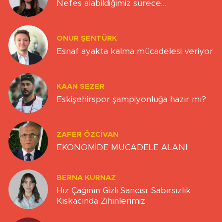
Nefes alabildiğimiz sürece…
ONUR ŞENTÜRK
Esnaf ayakta kalma mücadelesi veriyor
KAAN SEZER
Eskişehirspor şampiyonluğa hazır mı?
ZAFER ÖZCIVAN
EKONOMİDE MÜCADELE ALANI
BERNA KURNAZ
Hız Çağının Gizli Sancısı: Sabırsızlık
Kıskacında Zihinlerimiz