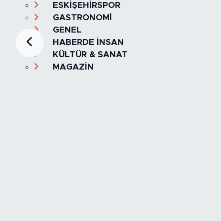
ESKİŞEHİRSPOR
GASTRONOMİ
GENEL
HABERDE İNSAN
KÜLTÜR & SANAT
MAGAZİN
MANŞET
OLAY
SPOR
TÜRKİYE
Foto Galeri
Video
Yazarlar
Röportaj
Biyografi
Anketler
Künye
İletişim