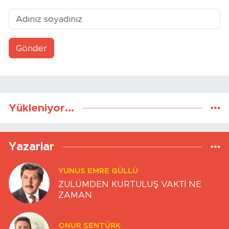
Gönder
Yükleniyor...
Yazarlar
YUNUS EMRE GÜLLÜ
ZULÜMDEN KURTULUŞ VAKTİ NE
ZAMAN
ONUR ŞENTÜRK