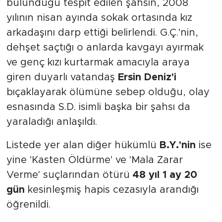
bulunduğu tespit edilen şahsın, 2008
yılının nisan ayında sokak ortasında kız
arkadaşını darp ettiği belirlendi. G.Ç.'nin,
dehşet saçtığı o anlarda kavgayı ayırmak
ve genç kızı kurtarmak amacıyla araya
giren duyarlı vatandaş
Ersin Deniz'i
bıçaklayarak ölümüne sebep olduğu, olay
esnasında S.D. isimli başka bir şahsı da
yaraladığı anlaşıldı.
Listede yer alan diğer hükümlü
B.Y.'nin
ise
yine 'Kasten Öldürme' ve 'Mala Zarar
Verme' suçlarından ötürü
48 yıl 1 ay 20
gün
kesinleşmiş hapis cezasıyla arandığı
öğrenildi.