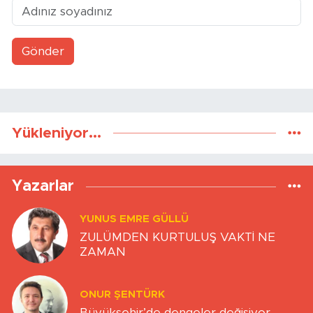
Gönder
Yükleniyor...
Yazarlar
YUNUS EMRE GÜLLÜ
ZULÜMDEN KURTULUŞ VAKTİ NE
ZAMAN
ONUR ŞENTÜRK
Büyükşehir’de dengeler değişiyor