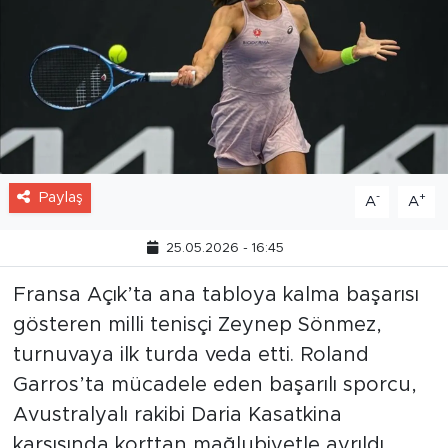
Paylaş
-
+
A
A
25.05.2026 - 16:45
Fransa Açık’ta ana tabloya kalma başarısı
gösteren milli tenisçi Zeynep Sönmez,
turnuvaya ilk turda veda etti. Roland
Garros’ta mücadele eden başarılı sporcu,
Avustralyalı rakibi Daria Kasatkina
karşısında korttan mağlubiyetle ayrıldı.