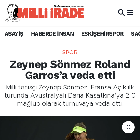
ASAYİŞ
HABERDE İNSAN
ESKİŞEHİRSPOR
SA
SPOR
Zeynep Sönmez Roland
Garros’a veda etti
Milli tenisçi Zeynep Sönmez, Fransa Açık ilk
turunda Avustralyalı Daria Kasatkina’ya 2-0
mağlup olarak turnuvaya veda etti.