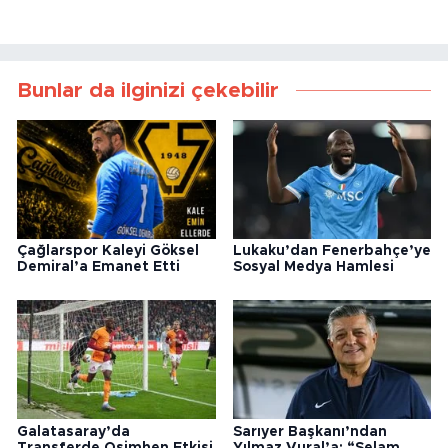
Bunlar da ilginizi çekebilir
Çağlarspor Kaleyi Göksel
Lukaku’dan Fenerbahçe’ye
Demiral’a Emanet Etti
Sosyal Medya Hamlesi
Galatasaray’da
Sarıyer Başkanı’ndan
Transferde Osimhen Etkisi
Yılmaz Vural’a: “Selam