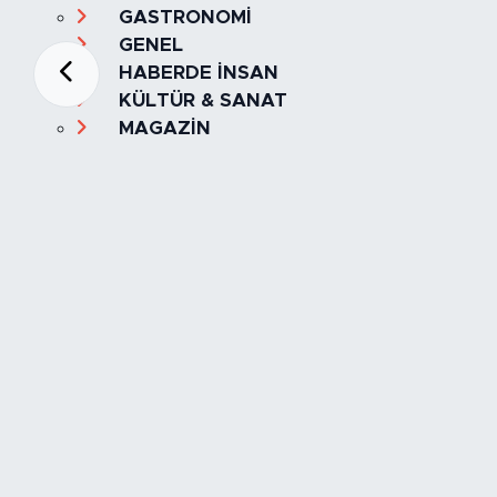
GASTRONOMİ
GENEL
HABERDE İNSAN
KÜLTÜR & SANAT
MAGAZİN
MANŞET
OLAY
SPOR
TÜRKİYE
Foto Galeri
Video
Yazarlar
Röportaj
Biyografi
Anketler
Künye
İletişim
Servisler