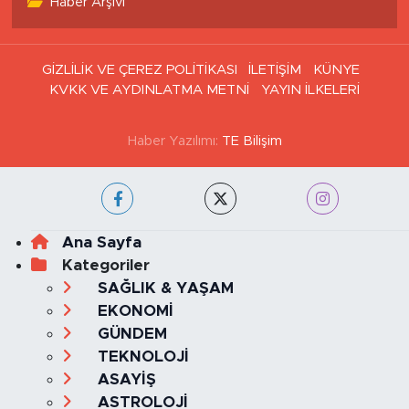
Haber Arşivi
GİZLİLİK VE ÇEREZ POLİTİKASI
İLETİŞİM
KÜNYE
KVKK VE AYDINLATMA METNİ
YAYIN İLKELERİ
Haber Yazılımı:
TE Bilişim
Ana Sayfa
Kategoriler
SAĞLIK & YAŞAM
EKONOMİ
GÜNDEM
TEKNOLOJİ
ASAYİŞ
ASTROLOJİ