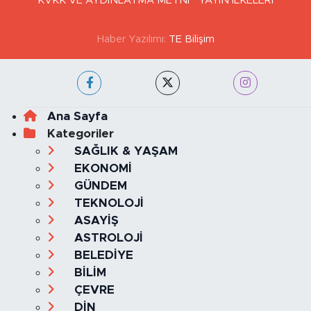
GİZLİLİK VE ÇEREZ POLİTİKASI
İLETİŞİM
KÜNYE
KVKK VE AYDINLATMA METNİ
YAYIN İLKELERİ
Haber Yazılımı:
TE Bilişim
Ana Sayfa
Kategoriler
SAĞLIK & YAŞAM
EKONOMİ
GÜNDEM
TEKNOLOJİ
ASAYİŞ
ASTROLOJİ
BELEDİYE
BİLİM