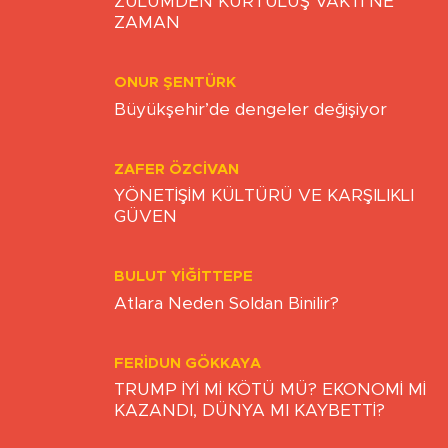
YUNUS EMRE GÜLLÜ
ZULÜMDEN KURTULUŞ VAKTİ NE
ZAMAN
ONUR ŞENTÜRK
Büyükşehir’de dengeler değişiyor
ZAFER ÖZCIVAN
YÖNETİŞİM KÜLTÜRÜ VE KARŞILIKLI
GÜVEN
BULUT YİĞİTTEPE
Atlara Neden Soldan Binilir?
FERIDUN GÖKKAYA
TRUMP İYİ Mİ KÖTÜ MÜ? EKONOMİ Mİ
KAZANDI, DÜNYA MI KAYBETTİ?