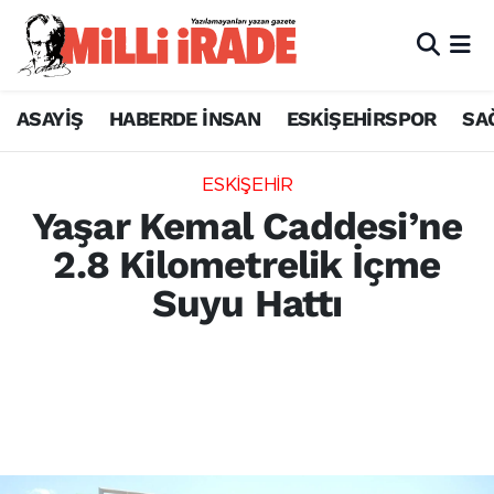
ASAYİŞ
HABERDE İNSAN
ESKİŞEHİRSPOR
SA
ESKİŞEHİR
Yaşar Kemal Caddesi’ne
2.8 Kilometrelik İçme
Suyu Hattı
Eskişehir Büyükşehir Belediyesi ESKİ Genel
Müdürlüğü, Ihlamurkent Mahallesi Yaşar
Kemal Caddesi’nde 2 bin 820 metre
uzunluğunda yeni içme suyu hattı imalatını
tamamladı.