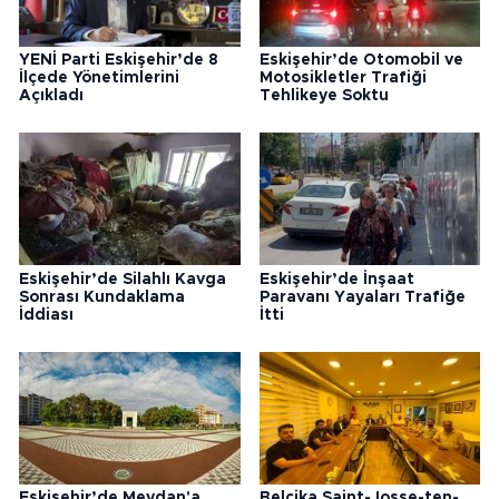
YENİ Parti Eskişehir’de 8
Eskişehir’de Otomobil ve
İlçede Yönetimlerini
Motosikletler Trafiği
Açıkladı
Tehlikeye Soktu
Eskişehir’de Silahlı Kavga
Eskişehir’de İnşaat
Sonrası Kundaklama
Paravanı Yayaları Trafiğe
İddiası
İtti
Eskişehir’de Meydan'a
Belçika Saint-Josse-ten-