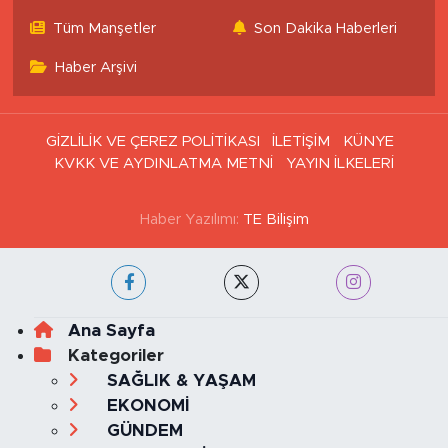
Tüm Manşetler
Son Dakika Haberleri
Haber Arşivi
GİZLİLİK VE ÇEREZ POLİTİKASI
İLETİŞİM
KÜNYE
KVKK VE AYDINLATMA METNİ
YAYIN İLKELERİ
Haber Yazılımı:
TE Bilişim
Ana Sayfa
Kategoriler
SAĞLIK & YAŞAM
EKONOMİ
GÜNDEM