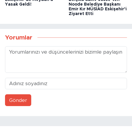
Yasak Geldi!
Noode Belediye Başkanı
Emir Kır MÜSİAD Eskişehir’i
Ziyaret Etti
Yorumlar
Gönder