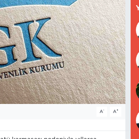
-
+
A
A