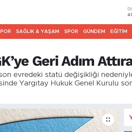
D
4
E
5
SPOR
SAĞLIK & YAŞAM
SPOR
GÜNDEM
EĞİTİM
S
6
G
6
K’ye Geri Adım Attır
B
1
B
son evredeki statü değişikliği nedeniy
6
sinde Yargıtay Hukuk Genel Kurulu son
Y