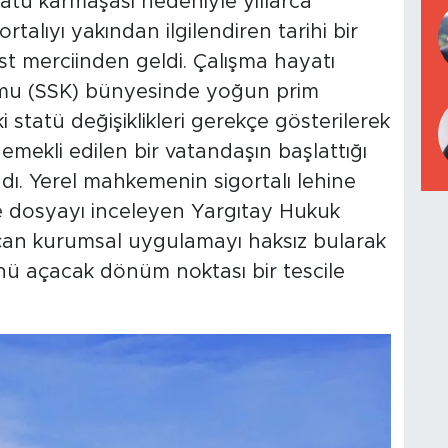
atü karmaşası nedeniyle yıllarca
alıyı yakından ilgilendiren tarihi bir
st merciinden geldi. Çalışma hayatı
mu (SSK) bünyesinde yoğun prim
statü değişiklikleri gerekçe gösterilerek
emekli edilen bir vatandaşın başlattığı
ı. Yerel mahkemenin sigortalı lehine
e dosyayı inceleyen Yargıtay Hukuk
çan kurumsal uygulamayı haksız bularak
nü açacak dönüm noktası bir tescile