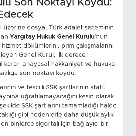
ulu Son Noktayı Koydu:
 Edecek
 üzerine dosya, Türk adalet sisteminin
olan
Yargıtay Hukuk Genel Kurulu
'nun
hizmet dökümlerini, prim çakışmalarını
eleyen Genel Kurul, ilk derece
i kararı anayasal hakkaniyet ve hukuka
zlığa son noktayı koydu.
rının ve tescilli SSK şartlarının statü
k kaybına uğratılamayacağını kesin olarak
şekilde SSK şartlarını tamamladığı halde
aklığı gibi nedenlerle daha düşük aylık
n binlerce sigortalı için bağlayıcı bir