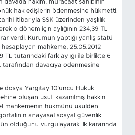
n davada hakim, müracaat sahibinin
 dönük hak edişlerin ödenmesine hükmetti.
ihi itibarıyla SSK üzerinden yaşlılık
derek o dönem için aylığının 234,39 TL
rar verdi. Kurumun yaptığı yanlış statü
 da hesaplayan mahkeme, 25.05.2012
 TL tutarındaki fark aylığı ile birlikte 6
GK tarafından davacıya ödenmesine
ine dosya Yargıtay 10'uncu Hukuk
 lehine oluşan usuli kazanılmış hakkın
yerel mahkemenin hükmünü usulden
ortalının anayasal sosyal güvenlik
tün olduğunu vurgulayarak ilk kararında