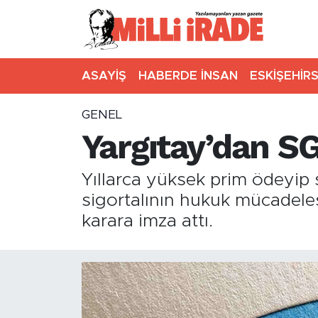
ASAYİŞ
HABERDE İNSAN
ESKİŞEHİR
GENEL
Yargıtay’dan SG
Yıllarca yüksek prim ödeyip 
sigortalının hukuk mücadele
karara imza attı.