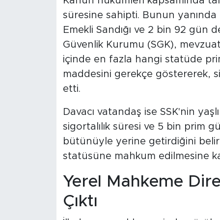
Kanun hükümleri kapsamında tam 
süresine sahipti. Bunun yanında 
Emekli Sandığı ve 2 bin 92 gün d
Güvenlik Kurumu (SGK), mevzuatta
içinde en fazla hangi statüde p
maddesini gerekçe göstererek, si
etti.
Davacı vatandaş ise SSK'nin yaşlılı
sigortalılık süresi ve 5 bin prim
bütünüyle yerine getirdiğini beli
statüsüne mahkum edilmesine karş
Yerel Mahkeme Dire
Çıktı