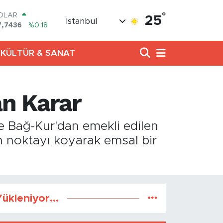
°
OLAR
25
İstanbul
7,7436
%0.18
URO
5,2510
%0.32
KÜLTÜR & SANAT
TERLİN
4,4811
%0.38
RAM ALTIN
660.55
%0.03
an Karar
İST100
3.779
%-14
ITCOIN
le Bağ-Kur'dan emekli edilen
4.959,79
%1.11
 noktayı koyarak emsal bir
ükleniyor...