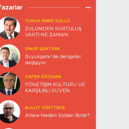
Yazarlar
YUNUS EMRE GÜLLÜ
ZULÜMDEN KURTULUŞ
VAKTİ NE ZAMAN
ONUR ŞENTÜRK
Büyükşehir’de dengeler
değişiyor
ZAFER ÖZCIVAN
YÖNETİŞİM KÜLTÜRÜ VE
KARŞILIKLI GÜVEN
BULUT YİĞİTTEPE
Atlara Neden Soldan Binilir?