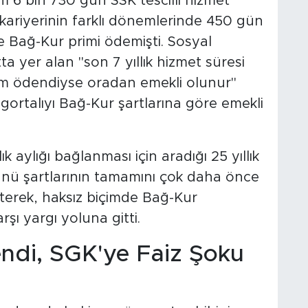
6 bin 730 gün SSK tescilli hizmet
kariyerinin farklı dönemlerinde 450 gün
e Bağ-Kur primi ödemişti. Sosyal
 yer alan "son 7 yıllık hizmet süresi
rim ödendiyse oradan emekli olunur"
gortalıyı Bağ-Kur şartlarına göre emekli
k aylığı bağlanması için aradığı 25 yıllık
 günü şartlarının tamamını çok daha önce
rterek, haksız biçimde Bağ-Kur
ı yargı yoluna gitti.
ndi, SGK'ye Faiz Şoku