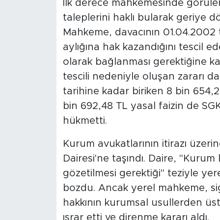
İlk derece mahkemesinde görüle
taleplerini haklı bularak geriye
Mahkeme, davacının 01.04.2002 tar
aylığına hak kazandığını tescil e
olarak bağlanması gerektiğine ka
tescili nedeniyle oluşan zararı
tarihine kadar biriken 8 bin 654,29
bin 692,48 TL yasal faizin de S
hükmetti.
Kurum avukatlarının itirazı üzer
Dairesi'ne taşındı. Daire, "Kurum
gözetilmesi gerektiği" teziyle 
bozdu. Ancak yerel mahkeme, sig
hakkının kurumsal usullerden üs
ısrar etti ve direnme kararı aldı.