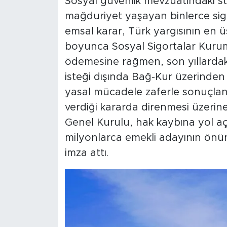
Sosyal güvenlik mevzuatındaki st
mağduriyet yaşayan binlerce sigort
emsal karar, Türk yargısının en ü
boyunca Sosyal Sigortalar Kuru
ödemesine rağmen, son yıllardaki 
isteği dışında Bağ-Kur üzerinden 
yasal mücadele zaferle sonuçland
verdiği kararda direnmesi üzerin
Genel Kurulu, hak kaybına yol a
milyonlarca emekli adayının önü
imza attı.