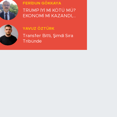
FERIDUN GÖKKAYA
TRUMP İYİ Mİ KÖTÜ MÜ?
EKONOMİ Mİ KAZANDI,
DÜNYA MI KAYBETTİ?
YAVUZ ÖZTÜRK
Transfer Bitti, Şimdi Sıra
Tribünde