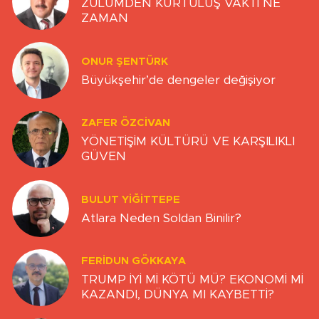
ZULÜMDEN KURTULUŞ VAKTİ NE
ZAMAN
ONUR ŞENTÜRK
Büyükşehir’de dengeler değişiyor
ZAFER ÖZCIVAN
YÖNETİŞİM KÜLTÜRÜ VE KARŞILIKLI
GÜVEN
BULUT YİĞİTTEPE
Atlara Neden Soldan Binilir?
FERIDUN GÖKKAYA
TRUMP İYİ Mİ KÖTÜ MÜ? EKONOMİ Mİ
KAZANDI, DÜNYA MI KAYBETTİ?