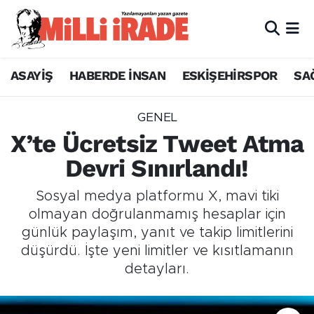
ASAYİŞ
HABERDE İNSAN
ESKİŞEHİRSPOR
SA
GENEL
X’te Ücretsiz Tweet Atma
Devri Sınırlandı!
Sosyal medya platformu X, mavi tiki
olmayan doğrulanmamış hesaplar için
günlük paylaşım, yanıt ve takip limitlerini
düşürdü. İşte yeni limitler ve kısıtlamanın
detayları.