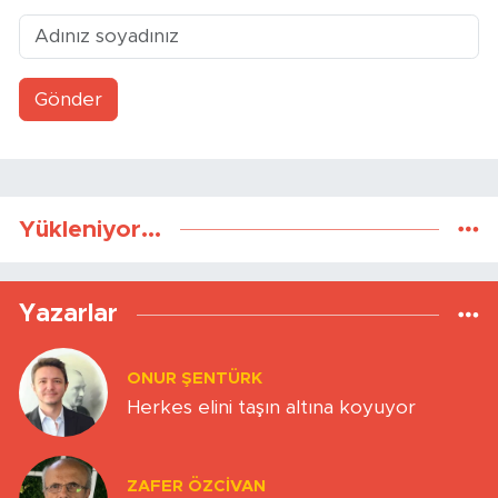
Gönder
Yükleniyor...
Yazarlar
ONUR ŞENTÜRK
Herkes elini taşın altına koyuyor
ZAFER ÖZCIVAN