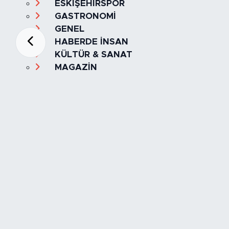
ESKİŞEHİRSPOR
GASTRONOMİ
GENEL
HABERDE İNSAN
KÜLTÜR & SANAT
MAGAZİN
MANŞET
OLAY
SPOR
TÜRKİYE
Foto Galeri
Video
Yazarlar
Röportaj
Biyografi
Anketler
Künye
İletişim