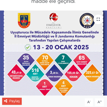
madde ele geçirildi.
Paylaş
-
+
A
A