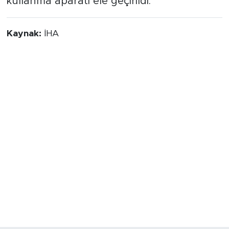
kullanma aparatı ele geçirildi.
Kaynak:
İHA