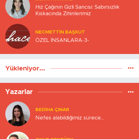
Hız Çağının Gizli Sancısı: Sabırsızlık
Kıskacında Zihinlerimiz
NECMETTIN BAŞKUT
ÖZEL İNSANLARA-3-
Yükleniyor...
Yazarlar
BEDIHA ÇINAR
Nefes alabildiğimiz sürece…