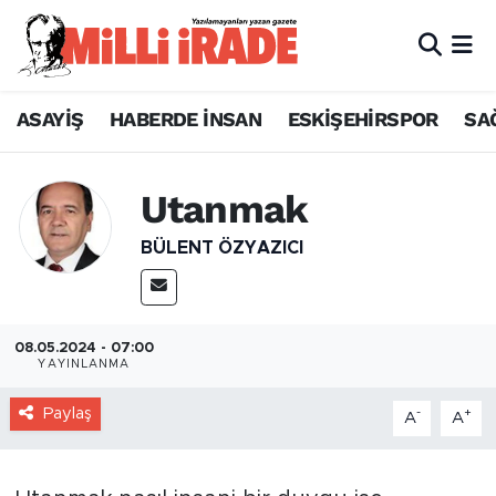
ASAYİŞ
HABERDE İNSAN
ESKİŞEHİRSPOR
SA
Utanmak
BÜLENT ÖZYAZICI
08.05.2024 - 07:00
YAYINLANMA
Paylaş
-
+
A
A