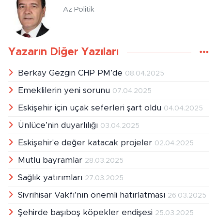
Az Politik
Yazarın Diğer Yazıları
Berkay Gezgin CHP PM’de
08.04.2025
Emeklilerin yeni sorunu
07.04.2025
Eskişehir için uçak seferleri şart oldu
04.04.2025
Ünlüce’nin duyarlılığı
03.04.2025
Eskişehir'e değer katacak projeler
02.04.2025
Mutlu bayramlar
28.03.2025
Sağlık yatırımları
27.03.2025
Sivrihisar Vakfı’nın önemli hatırlatması
26.03.2025
Şehirde başıboş köpekler endişesi
25.03.2025