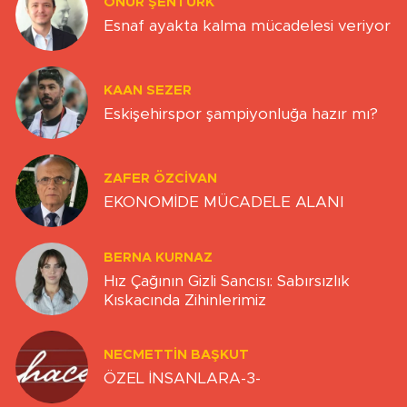
ONUR ŞENTÜRK
Esnaf ayakta kalma mücadelesi veriyor
KAAN SEZER
Eskişehirspor şampiyonluğa hazır mı?
ZAFER ÖZCIVAN
EKONOMİDE MÜCADELE ALANI
BERNA KURNAZ
Hız Çağının Gizli Sancısı: Sabırsızlık
Kıskacında Zihinlerimiz
NECMETTIN BAŞKUT
ÖZEL İNSANLARA-3-