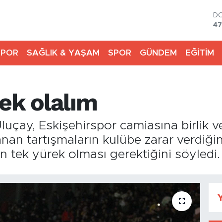
D
47
E
55
SPOR
SAĞLIK & YAŞAM
SPOR
GÜNDEM
EĞİTİM
ST
64
G
66
ek olalım
Bİ
13
BI
luçay, Eskişehirspor camiasına birlik v
64
n tartışmaların kulübe zarar verdiğini
n tek yürek olması gerektiğini söyledi.
Y