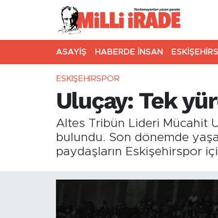
ASAYİŞ
HABERDE İNSAN
ESKİŞEHİR
ESKİŞEHİRSPOR
Uluçay: Tek yür
Altes Tribün Lideri Mücahit U
bulundu. Son dönemde yaşana
paydaşların Eskişehirspor içi