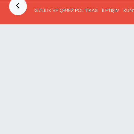
GİZLİLİK VE ÇEREZ POLİTİKASI
İLETİŞİM
KÜN
Ana Sayfa
Kategoriler
SAĞLIK & YAŞAM
EKONOMİ
GÜNDEM
TEKNOLOJİ
ASAYİŞ
ASTROLOJİ
BELEDİYE
BİLİM
ÇEVRE
DİN