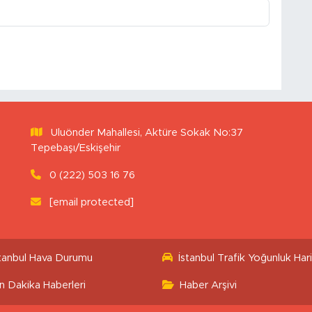
Uluönder Mahallesi, Aktüre Sokak No:37
Tepebaşı/Eskişehir
0 (222) 503 16 76
[email protected]
stanbul Hava Durumu
İstanbul Trafik Yoğunluk Hari
n Dakika Haberleri
Haber Arşivi