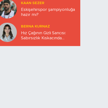
KAAN SEZER
Eskişehirspor şampiyonluğa
hazır mı?
BERNA KURNAZ
Hız Çağının Gizli Sancısı:
Sabırsızlık Kıskacında
Zihinlerimiz