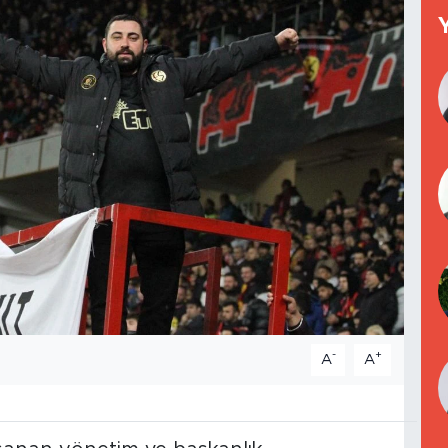
-
+
A
A