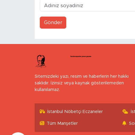
Gönder
Sitemizdeki yazı, resim ve haberlerin her hakkı
saklıdır. İzinsiz veya kaynak gösterilemeden
kullanılamaz.
İstanbul Nöbetçi Eczaneler
İ
Tüm Manşetler
So