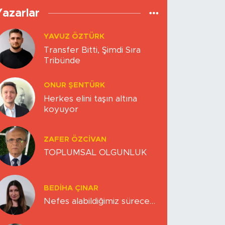
Yazarlar
YAVUZ ÖZTÜRK
Transfer Bitti, Şimdi Sıra
Tribünde
ONUR ŞENTÜRK
Herkes elini taşın altına
koyuyor
ZAFER ÖZCIVAN
TOPLUMSAL OLGUNLUK
BEDIHA ÇINAR
Nefes alabildiğimiz sürece…