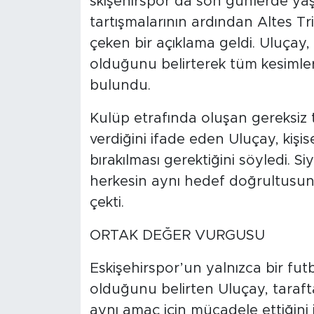
skişehirspor’da son günlerde ya
tartışmalarının ardından Altes T
çeken bir açıklama geldi. Uluçay,
olduğunu belirterek tüm kesimlere
bulundu.
Kulüp etrafında oluşan gereksiz t
verdiğini ifade eden Uluçay, kişise
bırakılması gerektiğini söyledi. Si
herkesin aynı hedef doğrultusun
çekti.
ORTAK DEĞER VURGUSU
Eskişehirspor’un yalnızca bir fut
olduğunu belirten Uluçay, tarafta
aynı amaç için mücadele ettiğini 