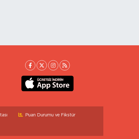
tası
Puan Durumu ve Fikstür