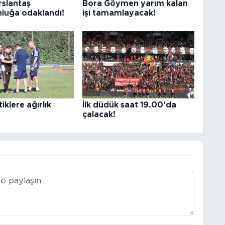
slantaş
Bora Göymen yarım kalan
luğa odaklandı!
işi tamamlayacak!
iklere ağırlık
İlk düdük saat 19.00’da
çalacak!