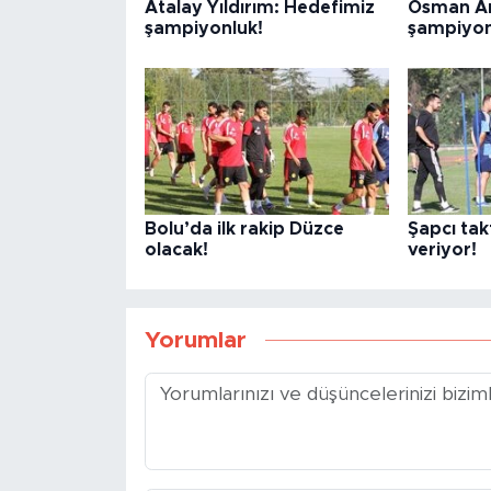
Atalay Yıldırım: Hedefimiz
Osman Ar
şampiyonluk!
şampiyon
Bolu’da ilk rakip Düzce
Şapcı takt
olacak!
veriyor!
Yorumlar