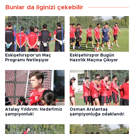
Bunlar da ilginizi çekebilir
Eskişehirspor'un Maç
Eskişehirspor Bugün
Programı Netleşiyor
Hazırlık Maçına Çıkıyor
Atalay Yıldırım: Hedefimiz
Osman Arslantaş
şampiyonluk!
şampiyonluğa odaklandı!