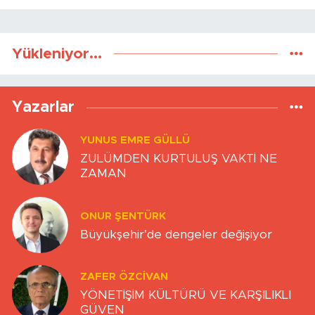
Yükleniyor...
Yazarlar
YUNUS EMRE GÜLLÜ
ZULÜMDEN KURTULUŞ VAKTİ NE
ZAMAN
ONUR ŞENTÜRK
Büyükşehir’de dengeler değişiyor
ZAFER ÖZCIVAN
YÖNETİŞİM KÜLTÜRÜ VE KARŞILIKLI
GÜVEN