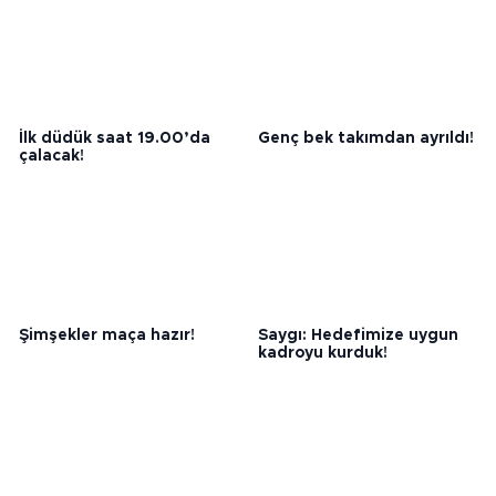
İlk düdük saat 19.00’da
Genç bek takımdan ayrıldı!
çalacak!
Şimşekler maça hazır!
Saygı: Hedefimize uygun
kadroyu kurduk!