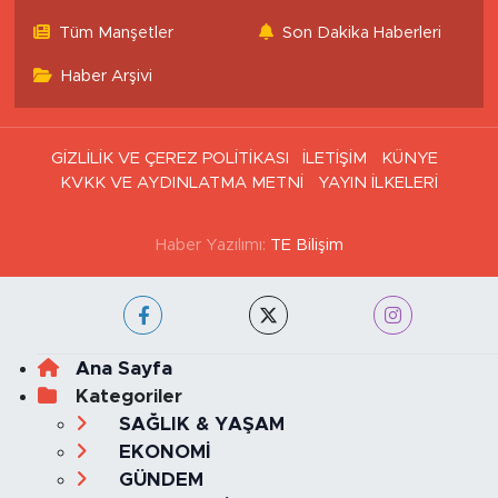
Tüm Manşetler
Son Dakika Haberleri
Haber Arşivi
GİZLİLİK VE ÇEREZ POLİTİKASI
İLETİŞİM
KÜNYE
KVKK VE AYDINLATMA METNİ
YAYIN İLKELERİ
Haber Yazılımı:
TE Bilişim
Ana Sayfa
Kategoriler
SAĞLIK & YAŞAM
EKONOMİ
GÜNDEM