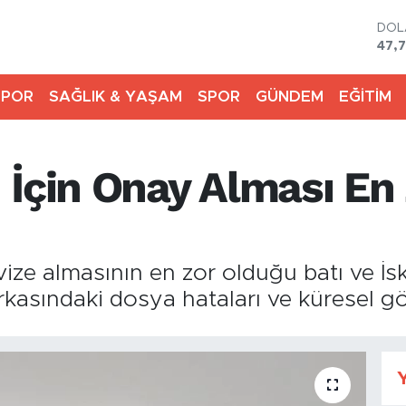
DO
47,
EU
55,
SPOR
SAĞLIK & YAŞAM
SPOR
GÜNDEM
EĞİTİM
STE
64,4
GRA
666
İçin Onay Alması En 
BİS
13.7
BIT
64.
ize almasının en zor olduğu batı ve İska
rkasındaki dosya hataları ve küresel göç 
Y