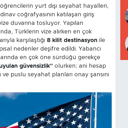
e öğrencilerin yurt dışı seyahat hayalleri,
andinav coğrafyasının katılaşan giriş
vize duvarına tosluyor. Yapılan
da, Türklerin vize alırken en çok
rıyla karşılaştığı
8 kilit destinasyon
ile
ısal nedenler deşifre edildi. Yabancı
klarında en çok öne sürdüğü gerekçe
uyulan güvensizlik"
olurken; ani hesap
rı ve puslu seyahat planları onay şansını