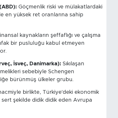
 (ABD):
Göçmenlik riski ve mülakatlardaki
le en yüksek ret oranlarına sahip
nansal kaynakların şeffaflığı ve çalışma
ufak bir pusluluğu kabul etmeyen
or.
rveç, İsveç, Danimarka):
Sıkılaşan
melikleri sebebiyle Schengen
liğe bürünmüş ülkeler grubu.
cmiyle birlikte, Türkiye'deki ekonomik
n sert şekilde didik didik eden Avrupa