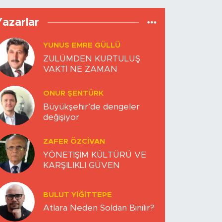
Yazarlar
YUNUS EMRE GÜLLÜ
ZULÜMDEN KURTULUŞ
VAKTİ NE ZAMAN
ONUR ŞENTÜRK
Büyükşehir’de dengeler
değişiyor
ZAFER ÖZCIVAN
YÖNETİŞİM KÜLTÜRÜ VE
KARŞILIKLI GÜVEN
BULUT YİĞİTTEPE
Atlara Neden Soldan Binilir?