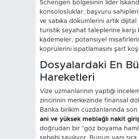
Schengen bölgesinin lider İskand
konsolosluklar; başvuru sahipleri
ve sabıka dökümlerini artık dijital
turistik seyahat taleplerine kar
kademeler, potansiyel misafirlerin
köprülerini ispatlamasını şart koş
Dosyalardaki En Bü
Hareketleri
Vize uzmanlarının yaptığı incel
zincirinin merkezinde finansal dök
Banka birikim cüzdanlarında son
ani ve yüksek meblağlı nakit giriş
doğrudan bir "göz boyama hamlesi
sebebi sayılıyor. Bunun yanı sıra