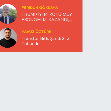
FERIDUN GÖKKAYA
TRUMP İYİ Mİ KÖTÜ MÜ?
EKONOMİ Mİ KAZANDI,
DÜNYA MI KAYBETTİ?
YAVUZ ÖZTÜRK
Transfer Bitti, Şimdi Sıra
Tribünde