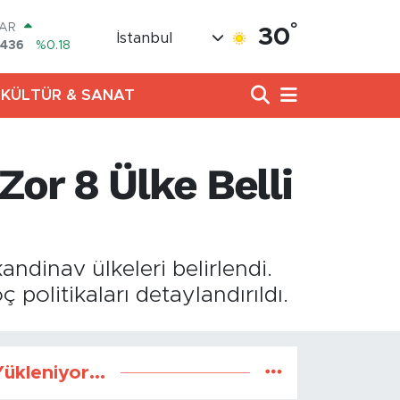
°
LAR
30
İstanbul
7436
%0.18
RO
2510
%0.32
KÜLTÜR & SANAT
RLİN
811
%0.38
M ALTIN
0.55
%0.03
Zor 8 Ülke Belli
T100
79
%-14
COIN
944,08
%-0.18
ndinav ülkeleri belirlendi.
politikaları detaylandırıldı.
ükleniyor...