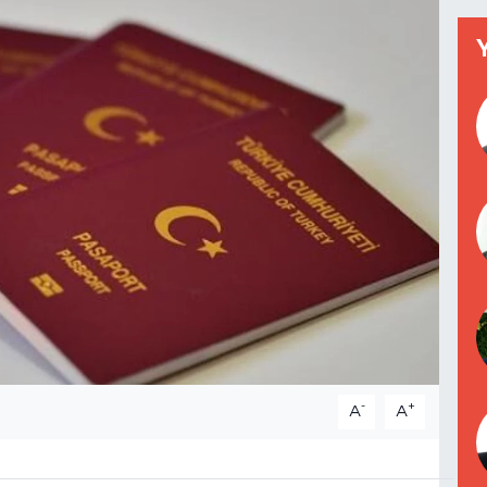
-
+
A
A