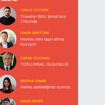
YAVUZ ÖZTÜRK
Transfer Bitti, Şimdi Sıra
Tribünde
ONUR ŞENTÜRK
Herkes elini taşın altına
koyuyor
ZAFER ÖZCIVAN
TOPLUMSAL OLGUNLUK
BEDIHA ÇINAR
Nefes alabildiğimiz sürece…
KAAN SEZER