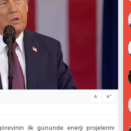
-
+
A
A
evinin ilk gününde enerji projelerini