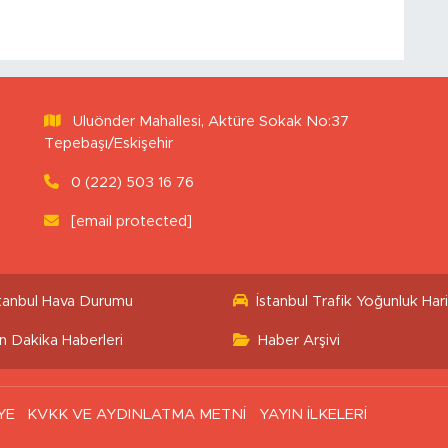
Uluönder Mahallesi, Aktüre Sokak No:37
Tepebaşı/Eskişehir
0 (222) 503 16 76
[email protected]
stanbul Hava Durumu
İstanbul Trafik Yoğunluk Hari
n Dakika Haberleri
Haber Arşivi
YE
KVKK VE AYDINLATMA METNİ
YAYIN İLKELERİ