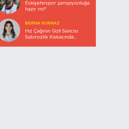
Eskişehirspor şampiyonluğa
hazır mı?
BERNA KURNAZ
Hız Çağının Gizli Sancısı:
Sabırsızlık Kıskacında
Zihinlerimiz