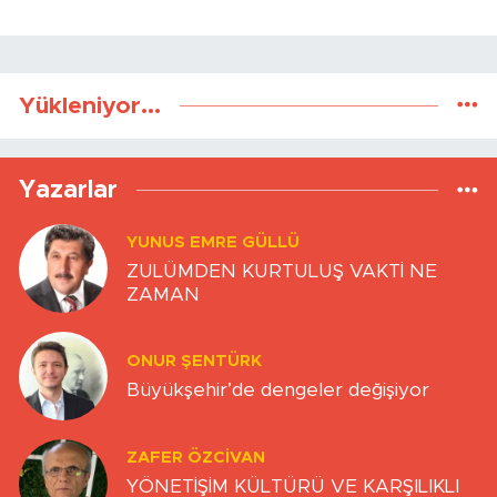
Yükleniyor...
Yazarlar
YUNUS EMRE GÜLLÜ
ZULÜMDEN KURTULUŞ VAKTİ NE
ZAMAN
ONUR ŞENTÜRK
Büyükşehir’de dengeler değişiyor
ZAFER ÖZCIVAN
YÖNETİŞİM KÜLTÜRÜ VE KARŞILIKLI