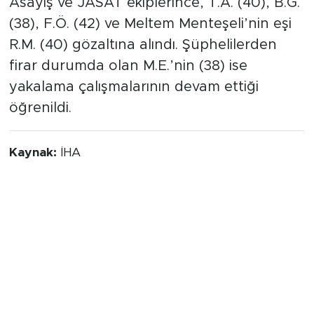
Asayiş ve JASAT ekiplerince, T.A. (40), B.G.
(38), F.Ö. (42) ve Meltem Menteşeli’nin eşi
R.M. (40) gözaltına alındı. Şüphelilerden
firar durumda olan M.E.’nin (38) ise
yakalama çalışmalarının devam ettiği
öğrenildi.
Kaynak:
İHA