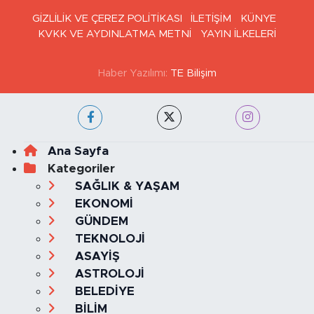
GİZLİLİK VE ÇEREZ POLİTİKASI
İLETİŞİM
KÜNYE
KVKK VE AYDINLATMA METNİ
YAYIN İLKELERİ
Haber Yazılımı:
TE Bilişim
Ana Sayfa
Kategoriler
SAĞLIK & YAŞAM
EKONOMİ
GÜNDEM
TEKNOLOJİ
ASAYİŞ
ASTROLOJİ
BELEDİYE
BİLİM