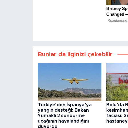
Bunlar da ilginizi çekebilir
Türkiye’den İspanya’ya
Bolu’da B
yangın desteği: Bakan
kesimhan
Yumaklı 2 söndürme
faciası: 3
uçağının havalandığını
hastaneye
duyurdu