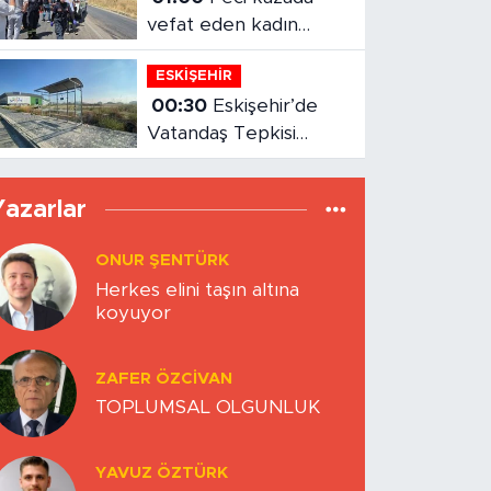
BERNA KURNAZ
Hız Çağının Gizli Sancısı:
Sabırsızlık Kıskacında
Zihinlerimiz
BEDIHA ÇINAR
Nefes alabildiğimiz sürece…