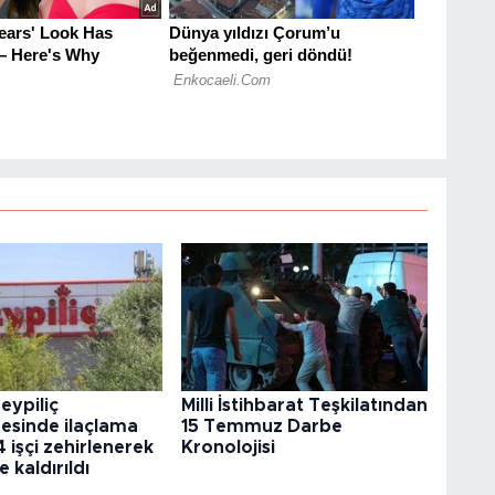
eypiliç
Milli İstihbarat Teşkilatından
esinde ilaçlama
15 Temmuz Darbe
4 işçi zehirlenerek
Kronolojisi
 kaldırıldı