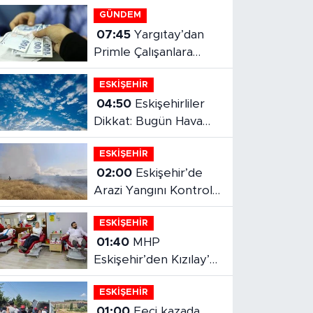
Yazarlar
ONUR ŞENTÜRK
Herkes elini taşın altına
koyuyor
ZAFER ÖZCIVAN
TOPLUMSAL OLGUNLUK
YAVUZ ÖZTÜRK
Transfer Bitti, Şimdi Sıra
Tribünde
KAAN SEZER
Eskişehirspor şampiyonluğa
hazır mı?