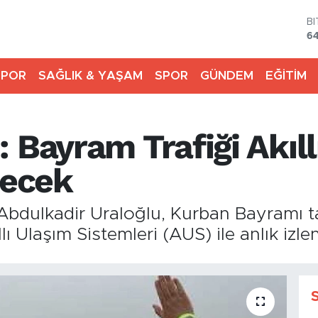
4
5
SPOR
SAĞLIK & YAŞAM
SPOR
GÜNDEM
EĞİTİM
S
6
G
6
 Bayram Trafiği Akıll
B
1
B
lecek
6
Abdulkadir Uraloğlu, Kurban Bayramı t
ı Ulaşım Sistemleri (AUS) ile anlık izl
Y