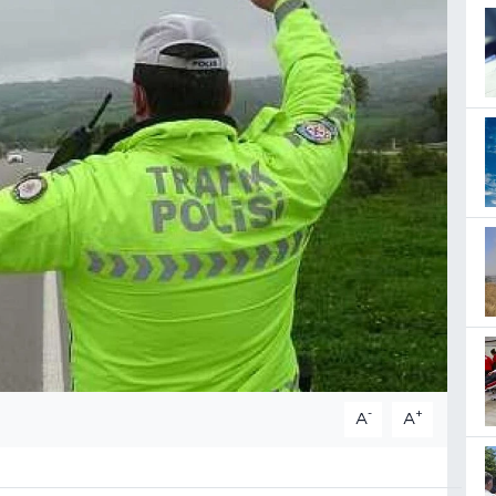
-
+
A
A