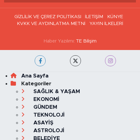
Haber Arşivi
GİZLİLİK VE ÇEREZ POLİTİKASI
İLETİŞİM
KÜNYE
KVKK VE AYDINLATMA METNİ
YAYIN İLKELERİ
Haber Yazılımı:
TE Bilişim
Ana Sayfa
Kategoriler
SAĞLIK & YAŞAM
EKONOMİ
GÜNDEM
TEKNOLOJİ
ASAYİŞ