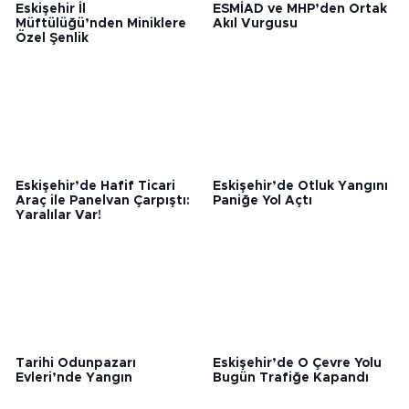
Eskişehir İl
ESMİAD ve MHP’den Ortak
Müftülüğü’nden Miniklere
Akıl Vurgusu
Özel Şenlik
Eskişehir’de Hafif Ticari
Eskişehir’de Otluk Yangını
Araç ile Panelvan Çarpıştı:
Paniğe Yol Açtı
Yaralılar Var!
Tarihi Odunpazarı
Eskişehir’de O Çevre Yolu
Evleri’nde Yangın
Bugün Trafiğe Kapandı