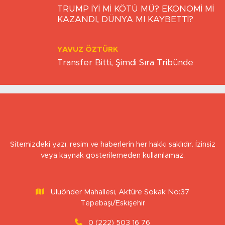
FERIDUN GÖKKAYA
TRUMP İYİ Mİ KÖTÜ MÜ? EKONOMİ Mİ
KAZANDI, DÜNYA MI KAYBETTİ?
YAVUZ ÖZTÜRK
Transfer Bitti, Şimdi Sıra Tribünde
Sitemizdeki yazı, resim ve haberlerin her hakkı saklıdır. İzinsiz
veya kaynak gösterilemeden kullanılamaz.
Uluönder Mahallesi, Aktüre Sokak No:37
Tepebaşı/Eskişehir