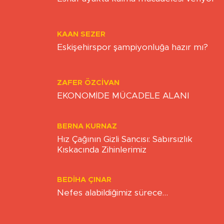
ONUR ŞENTÜRK
Esnaf ayakta kalma mücadelesi veriyor
KAAN SEZER
Eskişehirspor şampiyonluğa hazır mı?
ZAFER ÖZCIVAN
EKONOMİDE MÜCADELE ALANI
BERNA KURNAZ
Hız Çağının Gizli Sancısı: Sabırsızlık
Kıskacında Zihinlerimiz
BEDIHA ÇINAR
Nefes alabildiğimiz sürece…