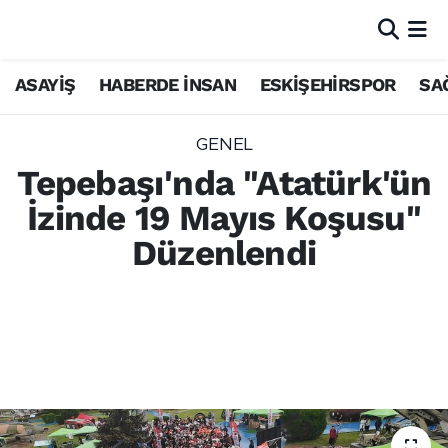
ASAYİŞ
HABERDE İNSAN
ESKİŞEHİRSPOR
SA
GENEL
Tepebaşı'nda "Atatürk'ün
İzinde 19 Mayıs Koşusu"
Düzenlendi
Tepebaşı Belediyesi tarafından 19 Mayıs
Atatürk'ü Anma, Gençlik ve Spor Bayramı
kapsamında düzenlenen koşu, yağmurlu
havaya rağmen 950 kişinin katılımıyla
yapıldı.