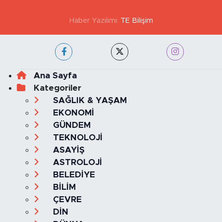
GİZLİLİK VE ÇEREZ POLİTİKASI
İLETİŞİM
KÜNYE
KVKK VE AYDINLATMA METNİ
YAYIN İLKELERİ
Haber Yazılımı:
TE Bilişim
Ana Sayfa
Kategoriler
SAĞLIK & YAŞAM
EKONOMİ
GÜNDEM
TEKNOLOJİ
ASAYİŞ
ASTROLOJİ
BELEDİYE
BİLİM