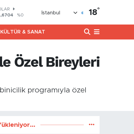
°
OLAR
18
İstanbul
7,6704
%0
URO
5,0406
%-0.08
KÜLTÜR & SANAT
TERLİN
,2143
%0
RAM ALTIN
500.87
%0.12
le Özel Bireyleri
İST100
.799
%70
ITCOIN
.643,95
%0.16
inicilik programıyla özel
ükleniyor...