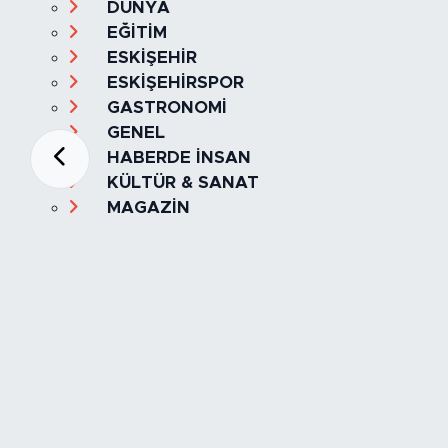
DÜNYA
EĞİTİM
ESKİŞEHİR
ESKİŞEHİRSPOR
GASTRONOMİ
GENEL
HABERDE İNSAN
KÜLTÜR & SANAT
MAGAZİN
MANŞET
OLAY
SPOR
TÜRKİYE
Foto Galeri
Video
Yazarlar
Röportaj
Biyografi