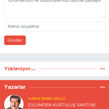
Gönder
Yükleniyor...
Yazarlar
YUNUS EMRE GÜLLÜ
ZULÜMDEN KURTULUŞ VAKTİ NE