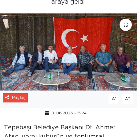
araya geldi.
Paylaş
-
+
A
A
01.06.2026 - 15:24
Tepebaşı Belediye Başkanı Dt. Ahmet
Ataç, yerel kültürün ve toplumsal