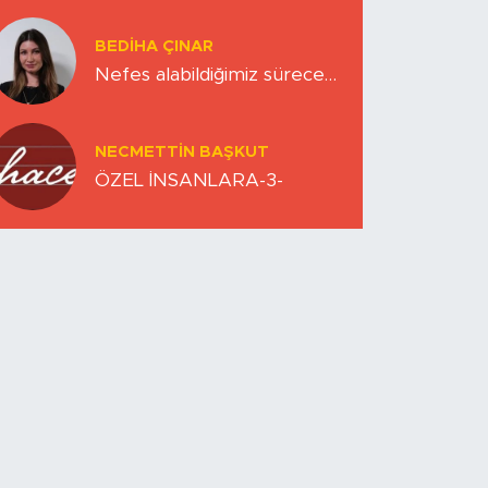
Zihinlerimiz
BEDIHA ÇINAR
Nefes alabildiğimiz sürece…
NECMETTIN BAŞKUT
ÖZEL İNSANLARA-3-