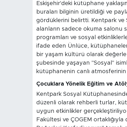
Eskişehir'deki kütüphane yaklaş
buraları bilginin üretildiği ve pa
gördüklerini belirtti. Kentpark v
alanların sadece okuma salonu su
programları ve sosyal etkinlikle
ifade eden Ünlüce, kütüphaneleri 
bir yaşam kültürü olarak değerlen
şubesinde yaşayan "Sosyal" isimli
kütüphanenin canlı atmosferinin b
Çocuklara Yönelik Eğitim ve Atöl
Kentpark Sosyal Kütüphanesinde ç
düzenli olarak rehberli turlar, k
uygun etkinlikler gerçekleştiriliy
Fakültesi ve ÇOGEM ortaklığıyla