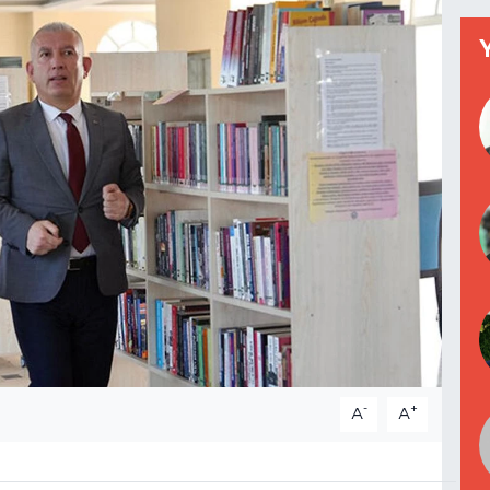
-
+
A
A