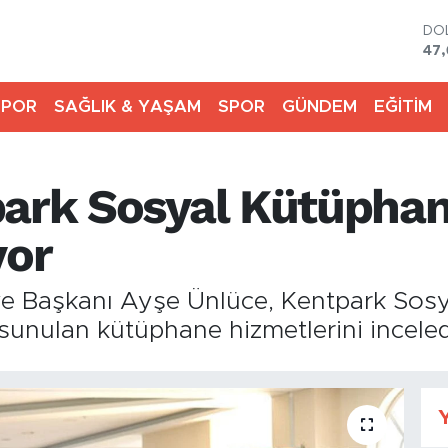
DO
47
EU
55
SPOR
SAĞLIK & YAŞAM
SPOR
GÜNDEM
EĞİTİM
ST
64,
GR
65
park Sosyal Kütüphan
Bİ
13.
BI
yor
64.
ye Başkanı Ayşe Ünlüce, Kentpark Sosy
sunulan kütüphane hizmetlerini inceled
Y