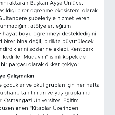
ımını aktaran Başkan Ayşe Ünlüce,
ylaşıldığı birer öğrenme ekosistemi olarak
e Sultandere şubeleriyle hizmet veren
nmadığını; atölyeler, eğitim
rle hayat boyu öğrenmeyi desteklediğini
birer bina değil, birlikte büyütülecek
dirdiklerini sözlerine ekledi. Kentpark
 kedi ile "Müdavim" isimli köpek de
ir parçası olarak dikkat çekiyor.
ye Çalışmaları
ocuklar ve okul grupları için her hafta
ütüphane tanıtımları ve yaş gruplarına
or. Osmangazi Üniversitesi Eğitim
 düzenlenen "Kitaplar Üzerinden