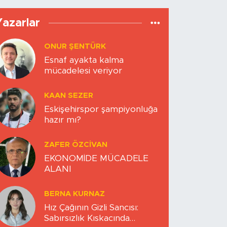
Yazarlar
ONUR ŞENTÜRK
Esnaf ayakta kalma
mücadelesi veriyor
KAAN SEZER
Eskişehirspor şampiyonluğa
hazır mı?
ZAFER ÖZCIVAN
EKONOMİDE MÜCADELE
ALANI
BERNA KURNAZ
Hız Çağının Gizli Sancısı:
Sabırsızlık Kıskacında