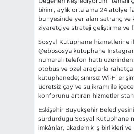
Değerleri Keşfediyorum" temalı ç
birimi, aylık ortalama 24 atölye 
bünyesinde yer alan satranç ve k
ziyaretçiye strateji geliştirme ve 
Sosyal Kütüphane hizmetlerine i
@ebbsosyalkutuphane Instagram h
numaralı telefon hattı üzerinden 
otobüs ve özel araçlarla rahatça
kütüphanede; sınırsız Wi-Fi erişim
ücretsiz çay ve su ikramı ile içece
konforunu artıran hizmetler stan
Eskişehir Büyükşehir Belediyesin
sürdürdüğü Sosyal Kütüphane mo
imkânlar, akademik iş birlikleri v