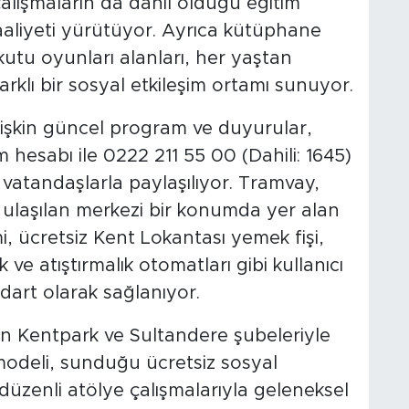
alışmaların da dahil olduğu eğitim
faaliyeti yürütüyor. Ayrıca kütüphane
utu oyunları alanları, her yaştan
farklı bir sosyal etkileşim ortamı sunuyor.
lişkin güncel program ve duyurular,
esabı ile 0222 211 55 00 (Dahili: 1645)
vatandaşlarla paylaşılıyor. Tramvay,
 ulaşılan merkezi bir konumda yer alan
i, ücretsiz Kent Lokantası yemek fişi,
k ve atıştırmalık otomatları gibi kullanıcı
dart olarak sağlanıyor.
in Kentpark ve Sultandere şubeleriyle
deli, sunduğu ücretsiz sosyal
e düzenli atölye çalışmalarıyla geleneksel