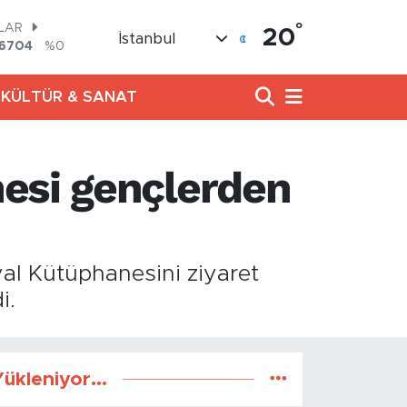
°
LAR
20
İstanbul
,6704
%0
RO
,0406
%-0.08
KÜLTÜR & SANAT
ERLİN
2143
%0
AM ALTIN
00.87
%0.12
esi gençlerden
ST100
799
%70
TCOIN
643,95
%0.16
al Kütüphanesini ziyaret
i.
ükleniyor...