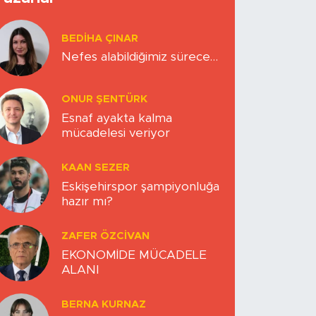
BEDIHA ÇINAR
Nefes alabildiğimiz sürece…
ONUR ŞENTÜRK
Esnaf ayakta kalma
mücadelesi veriyor
KAAN SEZER
Eskişehirspor şampiyonluğa
hazır mı?
ZAFER ÖZCIVAN
EKONOMİDE MÜCADELE
ALANI
BERNA KURNAZ