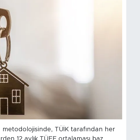
a metodolojisinde, TÜİK tarafından her
erden 12 aylık TÜFE ortalaması baz