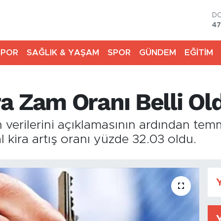
D
47
E
55
SPOR
SAĞLIK & YAŞAM
SPOR
GÜNDEM
EĞİTİM
ST
64
G
65
a Zam Oranı Belli Ol
Bİ
13
BI
n verilerini açıklamasının ardından te
64
 kira artış oranı yüzde 32.03 oldu.
Y