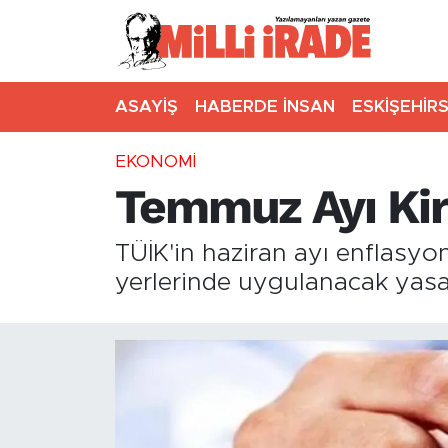
ASAYİŞ
HABERDE İNSAN
ESKİŞEHİR
EKONOMİ
Temmuz Ayı Kir
TÜİK'in haziran ayı enflasyo
yerlerinde uygulanacak yasal