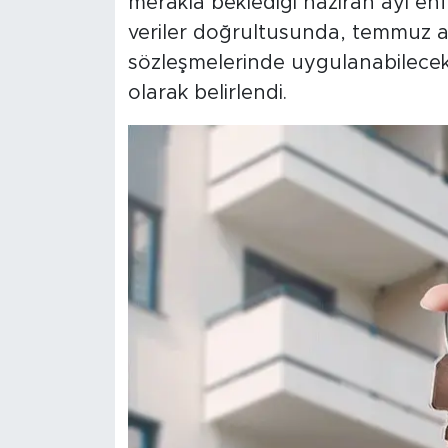
merakla beklediği haziran ayı enfl
veriler doğrultusunda, temmuz ay
sözleşmelerinde uygulanabilecek 
olarak belirlendi.