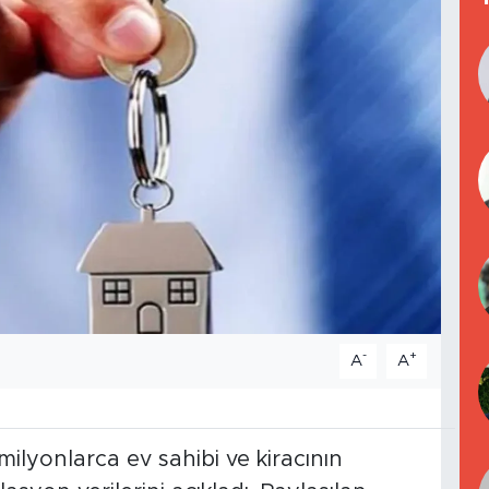
-
+
A
A
milyonlarca ev sahibi ve kiracının