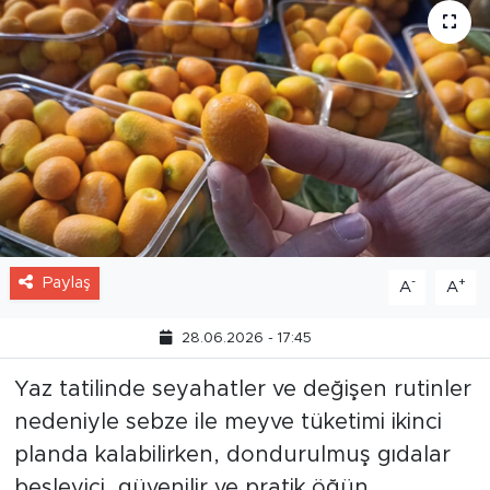
Paylaş
-
+
A
A
28.06.2026 - 17:45
Yaz tatilinde seyahatler ve değişen rutinler
nedeniyle sebze ile meyve tüketimi ikinci
planda kalabilirken, dondurulmuş gıdalar
besleyici, güvenilir ve pratik öğün