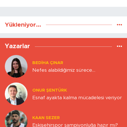
Yükleniyor...
Yazarlar
BEDIHA ÇINAR
Nefes alabildiğimiz sürece…
ONUR ŞENTÜRK
Esnaf ayakta kalma mücadelesi veriyor
KAAN SEZER
Eskişehirspor şampiyonluğa hazır mı?