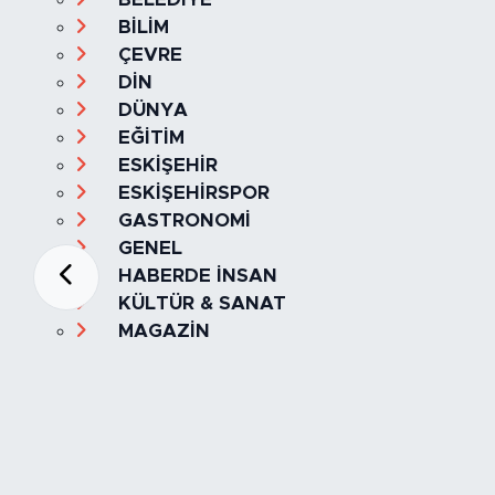
BİLİM
ÇEVRE
DİN
DÜNYA
EĞİTİM
ESKİŞEHİR
ESKİŞEHİRSPOR
GASTRONOMİ
GENEL
HABERDE İNSAN
KÜLTÜR & SANAT
MAGAZİN
MANŞET
OLAY
SPOR
TÜRKİYE
Foto Galeri