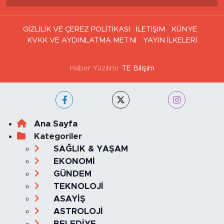
GİZLİLİK VE ÇEREZ POLİTİKASI
İLETİŞİM
KÜNYE
KVKK VE AYDINLATMA METNİ
YAYIN İLKELERİ
Haber Yazılımı:
TE Bilişim
Ana Sayfa
Kategoriler
SAĞLIK & YAŞAM
EKONOMİ
GÜNDEM
TEKNOLOJİ
ASAYİŞ
ASTROLOJİ
BELEDİYE