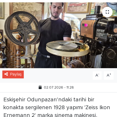
Paylaş
-
+
A
A
02.07.2026 - 11:28
Eskişehir Odunpazarı’ndaki tarihi bir
konakta sergilenen 1928 yapımı 'Zeiss Ikon
Ernemann 2' marka sinema makinesi,