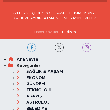
GİZLİLİK VE ÇEREZ POLİTİKASI
İLETİŞİM
KÜNYE
KVKK VE AYDINLATMA METNİ
YAYIN İLKELERİ
Haber Yazılımı:
TE Bilişim
Ana Sayfa
Kategoriler
SAĞLIK & YAŞAM
EKONOMİ
GÜNDEM
TEKNOLOJİ
ASAYİŞ
ASTROLOJİ
BELEDİYE