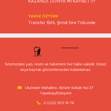
TRUMP İYİ Mİ KÖTÜ MÜ? EKONOMİ Mİ
KAZANDI, DÜNYA MI KAYBETTİ?
YAVUZ ÖZTÜRK
Transfer Bitti, Şimdi Sıra Tribünde
Sitemizdeki yazı, resim ve haberlerin her hakkı saklıdır. İzinsiz
veya kaynak gösterilemeden kullanılamaz.
Uluönder Mahallesi, Aktüre Sokak No:37
Tepebaşı/Eskişehir