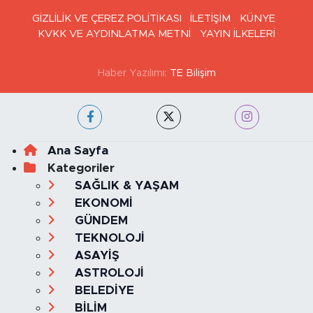
GİZLİLİK VE ÇEREZ POLİTİKASI
İLETİŞİM
KÜNYE
KVKK VE AYDINLATMA METNİ
YAYIN İLKELERİ
Haber Yazılımı:
TE Bilişim
Ana Sayfa
Kategoriler
SAĞLIK & YAŞAM
EKONOMİ
GÜNDEM
TEKNOLOJİ
ASAYİŞ
ASTROLOJİ