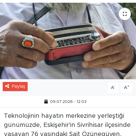
Paylaş
-
+
A
A
09.07.2026 - 12:03
Teknolojinin hayatın merkezine yerleştiği
günümüzde, Eskişehir'in Sivrihisar ilçesinde
yaşayan 76 yaşındaki Sait Özünegüven,