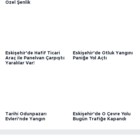
Eskişehir İl
ESMİAD ve MHP’den Ortak
Müftülüğü’nden Miniklere
Akıl Vurgusu
Özel Şenlik
Eskişehir’de Hafif Ticari
Eskişehir’de Otluk Yangını
Araç ile Panelvan Çarpıştı:
Paniğe Yol Açtı
Yaralılar Var!
Tarihi Odunpazarı
Eskişehir’de O Çevre Yolu
Evleri’nde Yangın
Bugün Trafiğe Kapandı