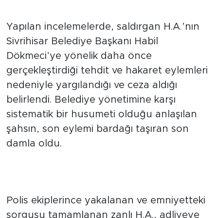
Sabıkası Kabarık Çıktı
Yapılan incelemelerde, saldırgan H.A.’nın
Sivrihisar Belediye Başkanı Habil
Dökmeci’ye yönelik daha önce
gerçekleştirdiği tehdit ve hakaret eylemleri
nedeniyle yargılandığı ve ceza aldığı
belirlendi. Belediye yönetimine karşı
sistematik bir husumeti olduğu anlaşılan
şahsın, son eylemi bardağı taşıran son
damla oldu.
"Kasten Yaralama" Suçundan
Cezaevi Yolu Göründü
Polis ekiplerince yakalanan ve emniyetteki
sorgusu tamamlanan zanlı H.A., adliyeye