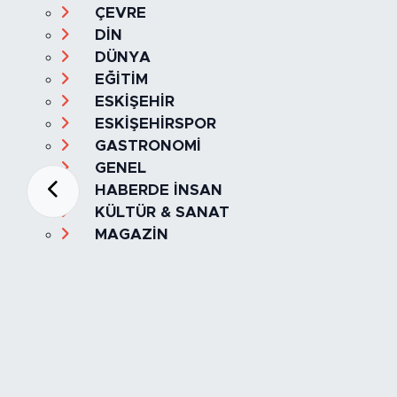
ÇEVRE
DİN
DÜNYA
EĞİTİM
ESKİŞEHİR
ESKİŞEHİRSPOR
GASTRONOMİ
GENEL
HABERDE İNSAN
KÜLTÜR & SANAT
MAGAZİN
MANŞET
OLAY
SPOR
TÜRKİYE
Foto Galeri
Video
Yazarlar