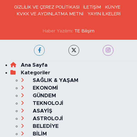
GİZLİLİK VE ÇEREZ POLİTİKASI
İLETİŞİM
KÜNYE
KVKK VE AYDINLATMA METNİ
YAYIN İLKELERİ
Haber Yazılımı:
TE Bilişim
Ana Sayfa
Kategoriler
SAĞLIK & YAŞAM
EKONOMİ
GÜNDEM
TEKNOLOJİ
ASAYİŞ
ASTROLOJİ
BELEDİYE
BİLİM