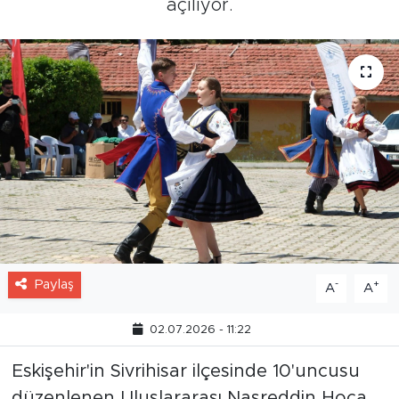
açılıyor.
Paylaş
-
+
A
A
02.07.2026 - 11:22
Eskişehir'in Sivrihisar ilçesinde 10'uncusu
düzenlenen Uluslararası Nasreddin Hoca