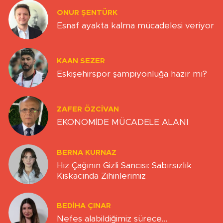
ONUR ŞENTÜRK
Esnaf ayakta kalma mücadelesi veriyor
KAAN SEZER
Eskişehirspor şampiyonluğa hazır mı?
ZAFER ÖZCIVAN
EKONOMİDE MÜCADELE ALANI
BERNA KURNAZ
Hız Çağının Gizli Sancısı: Sabırsızlık
Kıskacında Zihinlerimiz
BEDIHA ÇINAR
Nefes alabildiğimiz sürece…