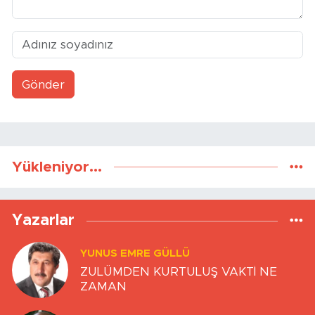
Gönder
Yükleniyor...
Yazarlar
YUNUS EMRE GÜLLÜ
ZULÜMDEN KURTULUŞ VAKTİ NE
ZAMAN