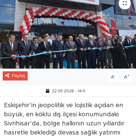
Paylaş
-
+
A
A
22.05.2026 - 14:11
Eskişehir’in jeopolitik ve lojistik açıdan en
büyük, en köklü dış ilçesi konumundaki
Sivrihisar’da, bölge halkının uzun yıllardır
hasretle beklediği devasa sağlık yatırımı