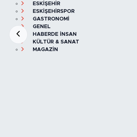
ESKİŞEHİR
ESKİŞEHİRSPOR
GASTRONOMİ
GENEL
HABERDE İNSAN
KÜLTÜR & SANAT
MAGAZİN
MANŞET
OLAY
SPOR
TÜRKİYE
Foto Galeri
Video
Yazarlar
Röportaj
Biyografi
Anketler
Künye