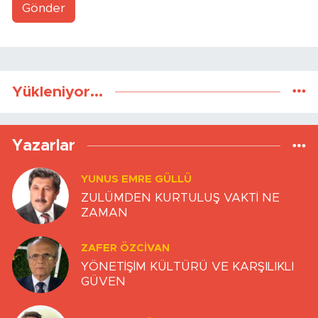
Gönder
Yükleniyor...
Yazarlar
YUNUS EMRE GÜLLÜ
ZULÜMDEN KURTULUŞ VAKTİ NE
ZAMAN
ZAFER ÖZCIVAN
YÖNETİŞİM KÜLTÜRÜ VE KARŞILIKLI
GÜVEN