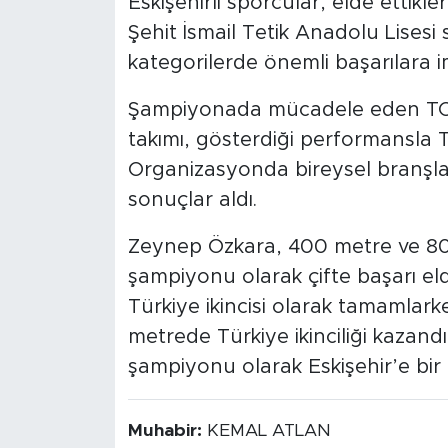
Eskişehirli sporcular, elde ettikl
Şehit İsmail Tetik Anadolu Lisesi 
kategorilerde önemli başarılara im
Şampiyonada mücadele eden TOKİ 
takımı, gösterdiği performansla Tür
Organizasyonda bireysel branşla
sonuçlar aldı.
Zeynep Özkara, 400 metre ve 800
şampiyonu olarak çifte başarı elde
Türkiye ikincisi olarak tamamla
metrede Türkiye ikinciliği kazandı
şampiyonu olarak Eskişehir’e bir 
Muhabir:
KEMAL ATLAN