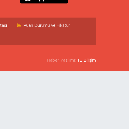
tası
Puan Durumu ve Fikstür
Haber Yazılımı:
TE Bilişim