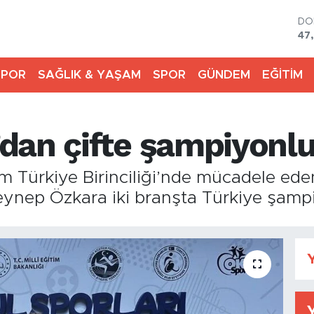
DO
47
EU
55
SPOR
SAĞLIK & YAŞAM
SPOR
GÜNDEM
EĞİTİM
ST
64
GR
65
dan çifte şampiyonl
Bİ
13
BI
m Türkiye Birinciliği’nde mücadele eden
64
Zeynep Özkara iki branşta Türkiye şamp
Y