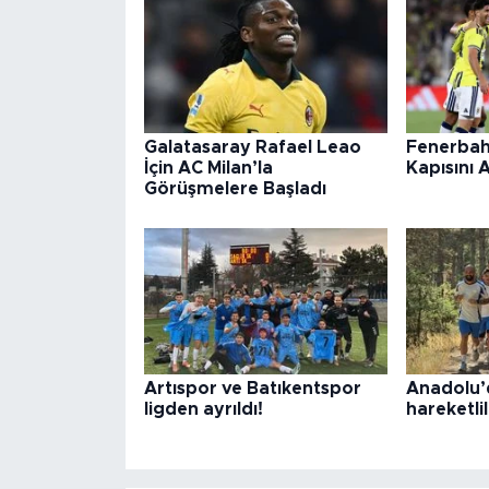
Galatasaray Rafael Leao
Fenerbah
İçin AC Milan’la
Kapısını 
Görüşmelere Başladı
Artıspor ve Batıkentspor
Anadolu’
ligden ayrıldı!
hareketlil