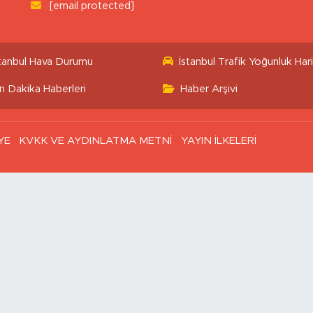
[email protected]
stanbul Hava Durumu
İstanbul Trafik Yoğunluk Hari
n Dakika Haberleri
Haber Arşivi
YE
KVKK VE AYDINLATMA METNİ
YAYIN İLKELERİ