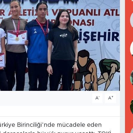
-
+
A
A
ürkiye Birinciliği’nde mücadele eden