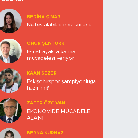
BEDIHA ÇINAR
Nefes alabildiğimiz sürece…
ONUR ŞENTÜRK
Esnaf ayakta kalma
mücadelesi veriyor
KAAN SEZER
Eskişehirspor şampiyonluğa
hazır mı?
ZAFER ÖZCIVAN
EKONOMİDE MÜCADELE
ALANI
BERNA KURNAZ