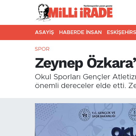
ASAYİŞ
HABERDE İNSAN
ESKİŞEHİR
SPOR
Zeynep Özkara’
Okul Sporları Gençler Atletiz
önemli dereceler elde etti. 