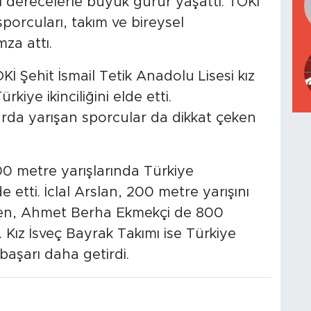
eri derecelerle büyük gurur yaşattı. TOKİ
sporcuları, takım ve bireysel
za attı.
Şehit İsmail Tetik Anadolu Lisesi kız
kiye ikinciliğini elde etti.
rda yarışan sporcular da dikkat çeken
 metre yarışlarında Türkiye
 etti. İclal Arslan, 200 metre yarışını
rken, Ahmet Berha Ekmekçi de 800
. Kız İsveç Bayrak Takımı ise Türkiye
başarı daha getirdi.