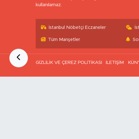
kullanılamaz.
İstanbul Nöbetçi Eczaneler
İ
Tüm Manşetler
So
GİZLİLİK VE ÇEREZ POLİTİKASI
İLETİŞİM
KÜN
Ana Sayfa
Kategoriler
SAĞLIK & YAŞAM
EKONOMİ
GÜNDEM