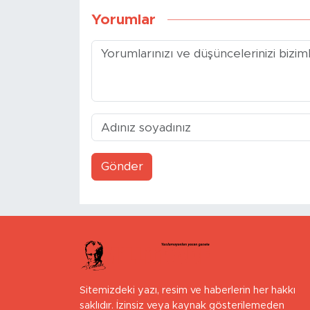
Yorumlar
Gönder
Sitemizdeki yazı, resim ve haberlerin her hakkı
saklıdır. İzinsiz veya kaynak gösterilemeden