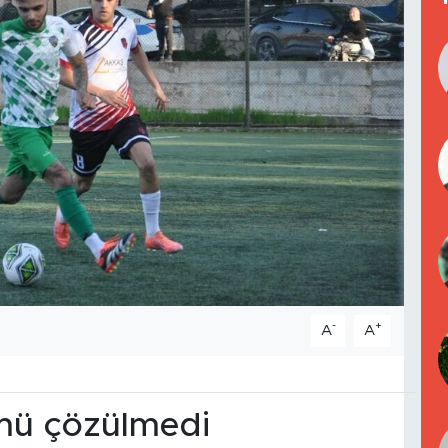
-
+
A
A
mü çözülmedi