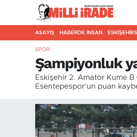
ASAYİŞ
HABERDE İNSAN
ESKİŞEHİR
SPOR
Şampiyonluk yar
Eskişehir 2. Amatör Küme B G
Esentepespor’un puan kaybett