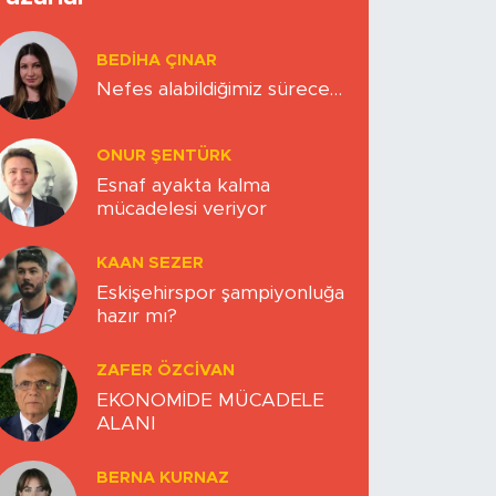
BEDIHA ÇINAR
Nefes alabildiğimiz sürece…
ONUR ŞENTÜRK
Esnaf ayakta kalma
mücadelesi veriyor
KAAN SEZER
Eskişehirspor şampiyonluğa
hazır mı?
ZAFER ÖZCIVAN
EKONOMİDE MÜCADELE
ALANI
BERNA KURNAZ