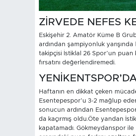
ZİRVEDE NEFES K
Eskişehir 2. Amatör Küme B Grubu
ardından şampiyonluk yarışında h
takipçisi İstiklal 26 Spor’un pua
fırsatını değerlendiremedi.
YENİKENTSPOR’DAN
Haftanın en dikkat çeken mücade
Esentepespor’u 3-2 mağlup edere
sonucun ardından Esentepespor 2
da kaçırmış oldu.Öte yandan İstik
kapatamadı. Gökmeydanspor ile 2-2