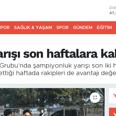
DO
47,
EU
55,
SPOR
SAĞLIK & YAŞAM
SPOR
GÜNDEM
EĞİTİM
ST
64
GR
651
ışı son haftalara ka
Bİ
13.
BI
rubu’nda şampiyonluk yarışı son iki ha
64.
iği haftada rakipleri de avantajı değe
Y