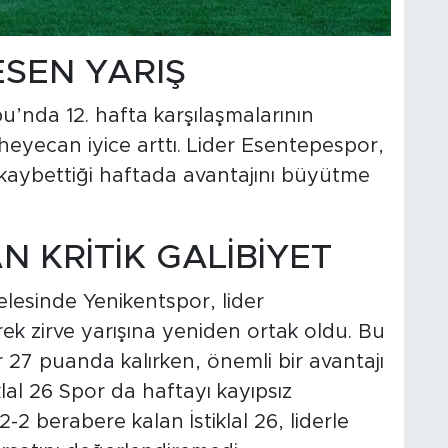
ESEN YARIŞ
’nda 12. hafta karşılaşmalarının
eyecan iyice arttı. Lider Esentepespor,
n kaybettiği haftada avantajını büyütme
 KRİTİK GALİBİYET
lesinde Yenikentspor, lider
k zirve yarışına yeniden ortak oldu. Bu
7 puanda kalırken, önemli bir avantajı
lal 26 Spor da haftayı kayıpsız
 berabere kalan İstiklal 26, liderle