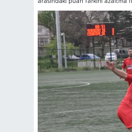
arasındaki puan farkını azaltma f