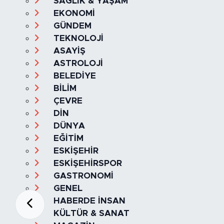
SAĞLIK & YAŞAM
EKONOMİ
GÜNDEM
TEKNOLOJİ
ASAYİŞ
ASTROLOJİ
BELEDİYE
BİLİM
ÇEVRE
DİN
DÜNYA
EĞİTİM
ESKİŞEHİR
ESKİŞEHİRSPOR
GASTRONOMİ
GENEL
HABERDE İNSAN
KÜLTÜR & SANAT