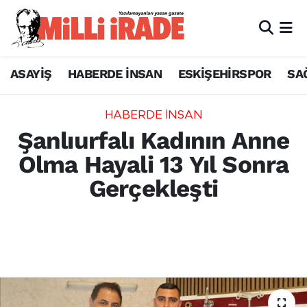
ASAYİŞ
HABERDE İNSAN
ESKİŞEHİRSPOR
SA
HABERDE İNSAN
Şanlıurfalı Kadının Anne
Olma Hayali 13 Yıl Sonra
Gerçekleşti
Şanlıurfa'da yaşayan 33 yaşındaki Sümeyra
Gelmiş, aşırı kiloları nedeniyle 13 yıl
boyunca çocuk sahibi olamadı.