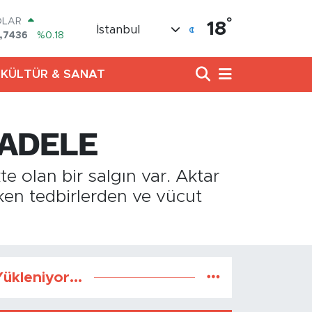
°
OLAR
18
İstanbul
,7436
%0.18
URO
,2510
%0.32
KÜLTÜR & SANAT
ERLİN
,4811
%0.38
AM ALTIN
60.55
%0.03
CADELE
ST100
.779
%-14
TCOIN
e olan bir salgın var. Aktar
.960,21
%0.87
ken tedbirlerden ve vücut
ükleniyor...