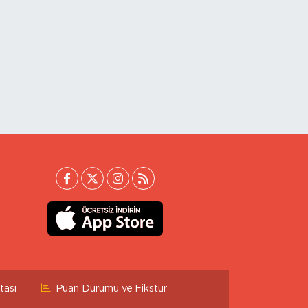
tası
Puan Durumu ve Fikstür