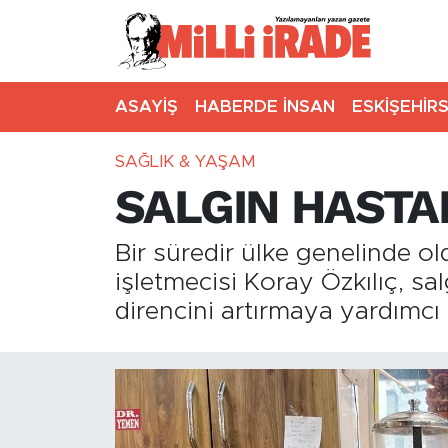
ASAYİŞ
HABERDE İNSAN
ESKİŞEHİR
SAĞLIK & YAŞAM
SALGIN HASTA
Bir süredir ülke genelinde o
işletmecisi Koray Özkılıç, s
direncini artırmaya yardımcı 