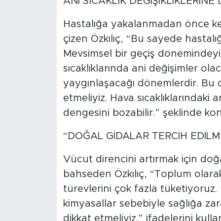
ANİ SICAKLIK DEĞİŞİKLİKLERİNE D
Hastalığa yakalanmadan önce kend
çizen Özkılıç, “Bu sayede hastalı
Mevsimsel bir geçiş dönemindeyi
sıcaklıklarında ani değişimler ola
yaygınlaşacağı dönemlerdir. Bu d
etmeliyiz. Hava sıcaklıklarındaki
dengesini bozabilir.” şeklinde ko
“DOĞAL GİDALAR TERCİH EDİLM
Vücut direncini artırmak için d
bahseden Özkılıç, “Toplum olarak 
türevlerini çok fazla tüketiyoruz.
kimyasallar sebebiyle sağlığa zar
dikkat etmeliyiz.” ifadelerini kulla