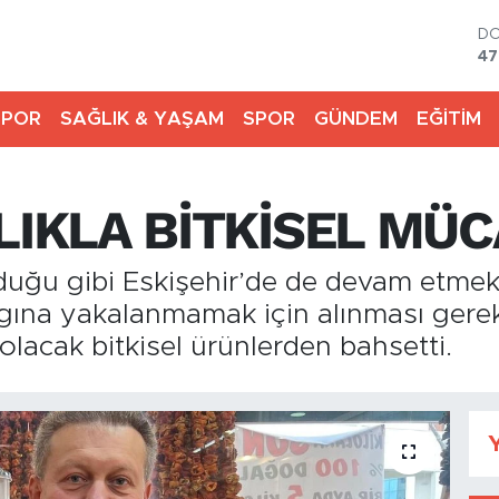
D
47
E
55
SPOR
SAĞLIK & YAŞAM
SPOR
GÜNDEM
EĞİTİM
ST
64
GR
66
LIKLA BİTKİSEL MÜ
Bİ
13
BI
lduğu gibi Eskişehir’de de devam etmekt
64
algına yakalanmamak için alınması gere
olacak bitkisel ürünlerden bahsetti.
Y