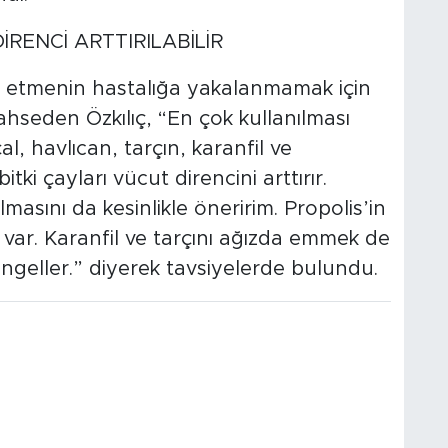
ENCİ ARTTIRILABİLİR
e etmenin hastalığa yakalanmamak için
hseden Özkılıç, “En çok kullanılması
l, havlıcan, tarçın, karanfil ve
tki çayları vücut direncini arttırır.
masını da kesinlikle öneririm. Propolis’in
var. Karanfil ve tarçını ağızda emmek de
engeller.” diyerek tavsiyelerde bulundu.