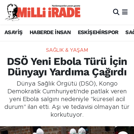
ASAYİŞ
HABERDE İNSAN
ESKİŞEHİRSPOR
SA
SAĞLIK & YAŞAM
DSÖ Yeni Ebola Türü İçin
Dünyayı Yardıma Çağırdı
Dünya Sağlık Örgütü (DSÖ), Kongo
Demokratik Cumhuriyeti'nde patlak veren
yeni Ebola salgını nedeniyle "küresel acil
durum" ilan etti. Aşı ve tedavisi olmayan tür
korkutuyor.