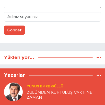
Gönder
Yükleniyor...
Yazarlar
YUNUS EMRE GÜLLÜ
ZULÜMDEN KURTULUŞ VAKTİ NE
ZAMAN