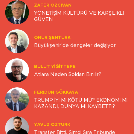
ZAFER ÖZCIVAN
YÖNETİŞİM KÜLTÜRÜ VE KARŞILIKLI
GÜVEN
ONUR ŞENTÜRK
Büyükşehir’de dengeler değişiyor
BULUT YİĞİTTEPE
Atlara Neden Soldan Binilir?
FERIDUN GÖKKAYA
TRUMP İYİ Mİ KÖTÜ MÜ? EKONOMİ Mİ
KAZANDI, DÜNYA MI KAYBETTİ?
YAVUZ ÖZTÜRK
Transfer Bitti, Şimdi Sıra Tribünde