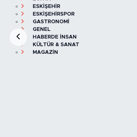
ESKİŞEHİR
ESKİŞEHİRSPOR
GASTRONOMİ
GENEL
HABERDE İNSAN
KÜLTÜR & SANAT
MAGAZİN
MANŞET
OLAY
SPOR
TÜRKİYE
Foto Galeri
Video
Yazarlar
Röportaj
Biyografi
Anketler
Künye