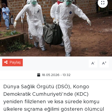
Paylaş
-
+
A
A
18.05.2026 - 13:32
Dünya Sağlık Örgütü (DSÖ), Kongo
Demokratik Cumhuriyeti’nde (KDC)
yeniden filizlenen ve kısa sürede komşu
ülkelere sıçrama eğilimi gösteren ölümcül