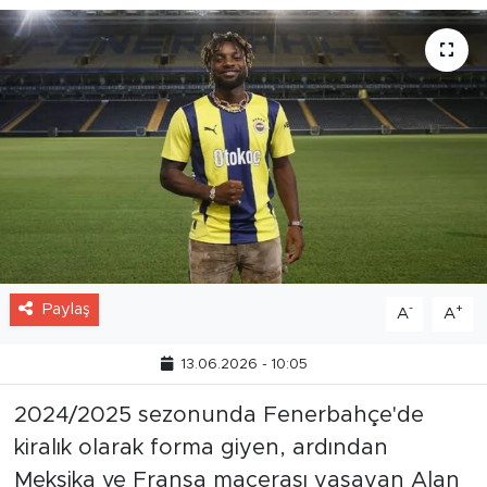
Paylaş
-
+
A
A
13.06.2026 - 10:05
2024/2025 sezonunda Fenerbahçe'de
kiralık olarak forma giyen, ardından
Meksika ve Fransa macerası yaşayan Alan