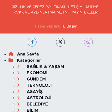
GİZLİLİK VE ÇEREZ POLİTİKASI
İLETİŞİM
KÜNYE
KVKK VE AYDINLATMA METNİ
YAYIN İLKELERİ
Haber Yazılımı:
TE Bilişim
Ana Sayfa
Kategoriler
SAĞLIK & YAŞAM
EKONOMİ
GÜNDEM
TEKNOLOJİ
ASAYİŞ
ASTROLOJİ
BELEDİYE
BİLİM