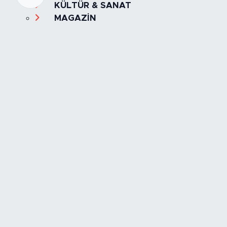
KÜLTÜR & SANAT
MAGAZİN
MANŞET
OLAY
SPOR
TÜRKİYE
Foto Galeri
Video
Yazarlar
Röportaj
Biyografi
Anketler
Künye
İletişim
Servisler
İstanbul Nöbetçi Eczaneler
İstanbul Hava Durumu
İstanbul Trafik Yoğunluk Haritası