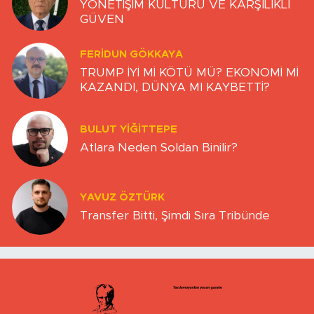
YÖNETİŞİM KÜLTÜRÜ VE KARŞILIKLI
GÜVEN
FERIDUN GÖKKAYA
TRUMP İYİ Mİ KÖTÜ MÜ? EKONOMİ Mİ
KAZANDI, DÜNYA MI KAYBETTİ?
BULUT YİĞİTTEPE
Atlara Neden Soldan Binilir?
YAVUZ ÖZTÜRK
Transfer Bitti, Şimdi Sıra Tribünde