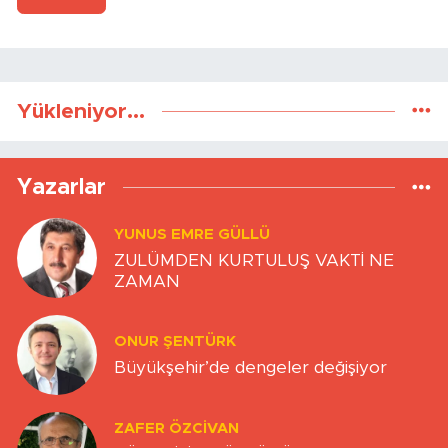
Yükleniyor...
Yazarlar
YUNUS EMRE GÜLLÜ
ZULÜMDEN KURTULUŞ VAKTİ NE
ZAMAN
ONUR ŞENTÜRK
Büyükşehir’de dengeler değişiyor
ZAFER ÖZCIVAN