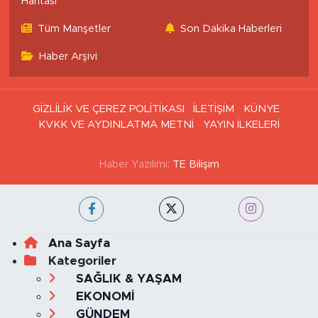
Haritası
Tüm Manşetler
Son Dakika Haberleri
Haber Arşivi
GİZLİLİK VE ÇEREZ POLİTİKASI
İLETİŞİM
KÜNYE
KVKK VE AYDINLATMA METNİ
YAYIN İLKELERİ
Haber Yazılımı:
TE Bilişim
Ana Sayfa
Kategoriler
SAĞLIK & YAŞAM
EKONOMİ
GÜNDEM