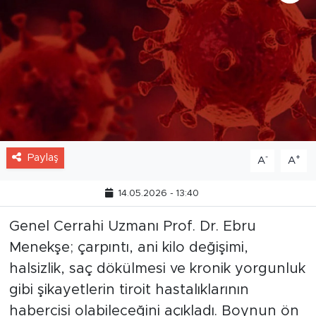
Paylaş
-
+
A
A
14.05.2026 - 13:40
Genel Cerrahi Uzmanı Prof. Dr. Ebru
Menekşe; çarpıntı, ani kilo değişimi,
halsizlik, saç dökülmesi ve kronik yorgunluk
gibi şikayetlerin tiroit hastalıklarının
habercisi olabileceğini açıkladı. Boynun ön