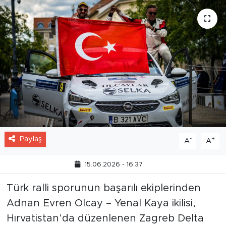
Paylaş
-
+
A
A
15.06.2026 - 16:37
Türk ralli sporunun başarılı ekiplerinden
Adnan Evren Olcay – Yenal Kaya ikilisi,
Hırvatistan’da düzenlenen Zagreb Delta