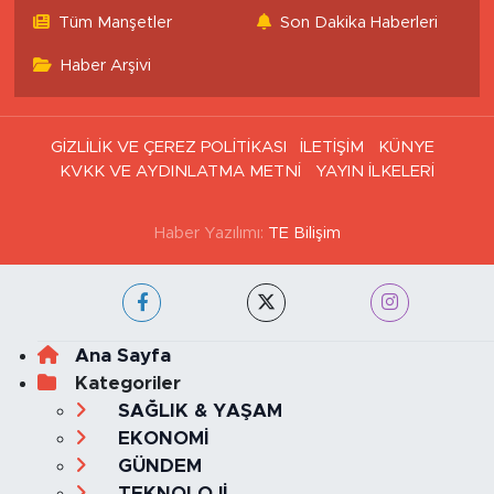
Tüm Manşetler
Son Dakika Haberleri
Haber Arşivi
GİZLİLİK VE ÇEREZ POLİTİKASI
İLETİŞİM
KÜNYE
KVKK VE AYDINLATMA METNİ
YAYIN İLKELERİ
Haber Yazılımı:
TE Bilişim
Ana Sayfa
Kategoriler
SAĞLIK & YAŞAM
EKONOMİ
GÜNDEM
TEKNOLOJİ