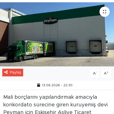
Paylaş
-
+
A
A
13.06.2026 - 22:30
Mali borçlarını yapılandırmak amacıyla
konkordato sürecine giren kuruyemiş devi
Peyman için Eskişehir Asliye Ticaret