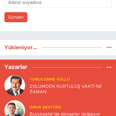
Gönder
Yükleniyor...
Yazarlar
YUNUS EMRE GÜLLÜ
ZULÜMDEN KURTULUŞ VAKTİ NE
ZAMAN
ONUR ŞENTÜRK
Büyükşehir’de dengeler değişiyor