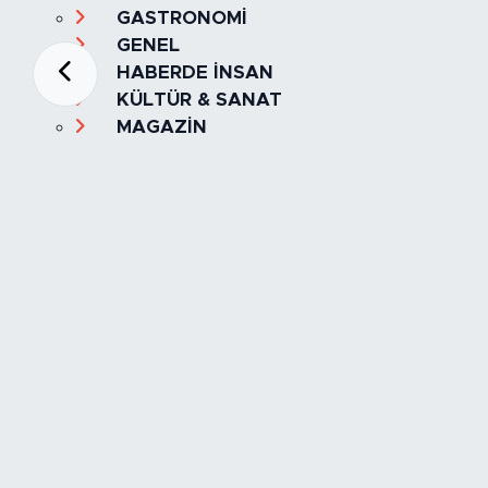
GASTRONOMİ
GENEL
HABERDE İNSAN
KÜLTÜR & SANAT
MAGAZİN
MANŞET
OLAY
SPOR
TÜRKİYE
Foto Galeri
Video
Yazarlar
Röportaj
Biyografi
Anketler
Künye
İletişim
Servisler