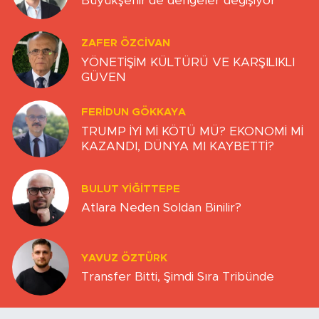
Büyükşehir’de dengeler değişiyor
ZAFER ÖZCIVAN
YÖNETİŞİM KÜLTÜRÜ VE KARŞILIKLI
GÜVEN
FERIDUN GÖKKAYA
TRUMP İYİ Mİ KÖTÜ MÜ? EKONOMİ Mİ
KAZANDI, DÜNYA MI KAYBETTİ?
BULUT YİĞİTTEPE
Atlara Neden Soldan Binilir?
YAVUZ ÖZTÜRK
Transfer Bitti, Şimdi Sıra Tribünde