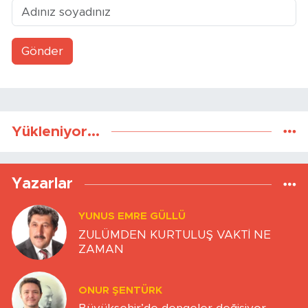
Gönder
Yükleniyor...
Yazarlar
YUNUS EMRE GÜLLÜ
ZULÜMDEN KURTULUŞ VAKTİ NE
ZAMAN
ONUR ŞENTÜRK