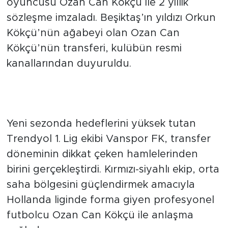
Volendam forması giyen orta saha
oyuncusu Ozan Can Kökçü ile 2 yıllık
sözleşme imzaladı. Beşiktaş’ın yıldızı Orkun
Kökçü’nün ağabeyi olan Ozan Can
Kökçü’nün transferi, kulübün resmi
kanallarından duyuruldu.
Vanspor FK'dan Orta Saha
Hamlesi
Yeni sezonda hedeflerini yüksek tutan
Trendyol 1. Lig ekibi Vanspor FK, transfer
döneminin dikkat çeken hamlelerinden
birini gerçekleştirdi. Kırmızı-siyahlı ekip, orta
saha bölgesini güçlendirmek amacıyla
Hollanda liginde forma giyen profesyonel