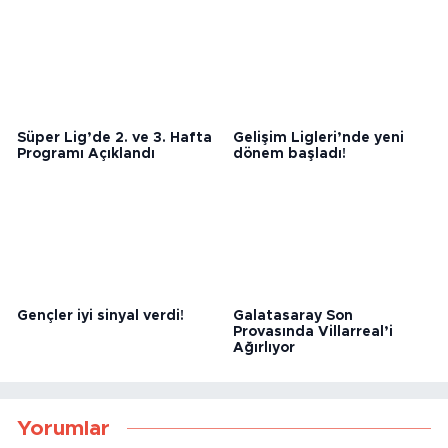
Serdar Dursun Süper
2027 İspanya Süper
Lig’de Kaldı
Kupası İstanbul’da mı?
Süper Lig’de 2. ve 3. Hafta
Gelişim Ligleri’nde yeni
Programı Açıklandı
dönem başladı!
Gençler iyi sinyal verdi!
Galatasaray Son
Provasında Villarreal’i
Ağırlıyor