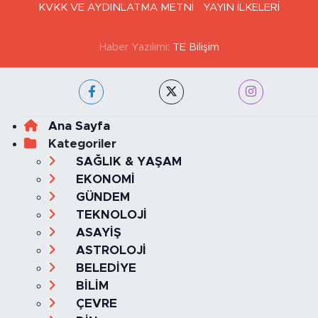
GİZLİLİK VE ÇEREZ POLİTİKASI
İLETİŞİM
KÜNYE
KVKK VE AYDINLATMA METNİ
YAYIN İLKELERİ
Haber Yazılımı:
TE Bilişim
Ana Sayfa
Kategoriler
SAĞLIK & YAŞAM
EKONOMİ
GÜNDEM
TEKNOLOJİ
ASAYİŞ
ASTROLOJİ
BELEDİYE