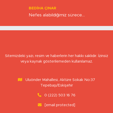
Hız Çağının Gizli Sancısı: Sabırsızlık
Kıskacında Zihinlerimiz
BEDIHA ÇINAR
Nefes alabildiğimiz sürece…
Sitemizdeki yazı, resim ve haberlerin her hakkı saklıdır. İzinsiz
veya kaynak gösterilemeden kullanılamaz.
Uluönder Mahallesi, Aktüre Sokak No:37
Tepebaşı/Eskişehir
0 (222) 503 16 76