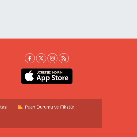
tası
Puan Durumu ve Fikstür