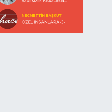
Sabırsızlık Kıskacında
Zihinlerimiz
NECMETTIN BAŞKUT
ÖZEL İNSANLARA-3-