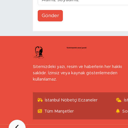
Gönder
Sitemizdeki yazı, resim ve haberlerin her hakkı
saklıdır. İzinsiz veya kaynak gösterilemeden
kullanılamaz.
İstanbul Nöbetçi Eczaneler
İ
Tüm Manşetler
So