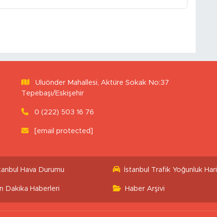
Uluönder Mahallesi, Aktüre Sokak No:37
Tepebaşı/Eskişehir
0 (222) 503 16 76
[email protected]
stanbul Hava Durumu
İstanbul Trafik Yoğunluk Hari
n Dakika Haberleri
Haber Arşivi