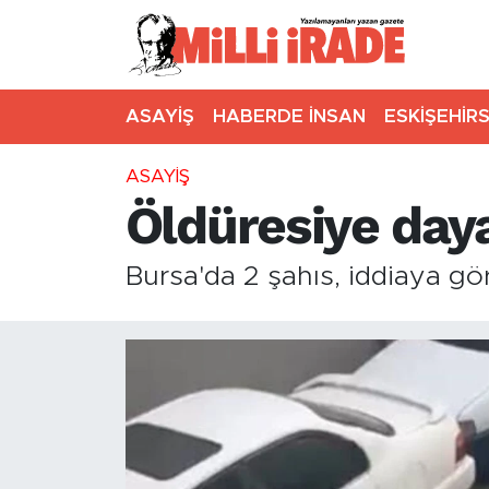
ASAYİŞ
HABERDE İNSAN
ESKİŞEHİR
ASAYİŞ
Öldüresiye da
Bursa'da 2 şahıs, iddiaya gö