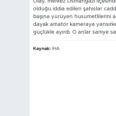
Olay, merkez Osmangazi ilçesin
olduğu iddia edilen şahıslar cadd
başına yürüyen husumetlilerini a
dayak amatör kameraya yansırken
güçlükle ayırdı. O anlar saniye sa
Kaynak:
İHA