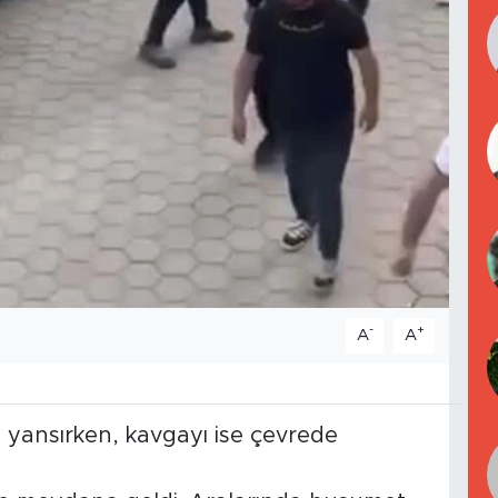
-
+
A
A
 yansırken, kavgayı ise çevrede