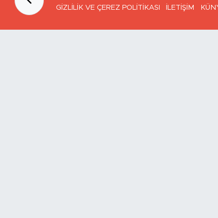
GİZLİLİK VE ÇEREZ POLİTİKASI
İLETİŞİM
KÜN
Ana Sayfa
Kategoriler
SAĞLIK & YAŞAM
EKONOMİ
GÜNDEM
TEKNOLOJİ
ASAYİŞ
ASTROLOJİ
BELEDİYE
BİLİM
ÇEVRE
DİN
DÜNYA